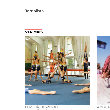
Jornalista
VER MAIS
COVILHÃ
,
DESPORTO
A VER
,
A