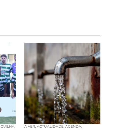
COVILHÃ
,
A VER
,
ACTUALIDADE
,
AGENDA
,