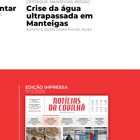
DESTAQUE
,
MANTEIGAS
,
REGIÃO
ntar
Crise da água
ultrapassada em
ES
Manteigas
AGOSTO 6, 2026
15:11
JOAO MIGUEL ALVES
EDIÇÃO IMPRESSA
17.12.2025