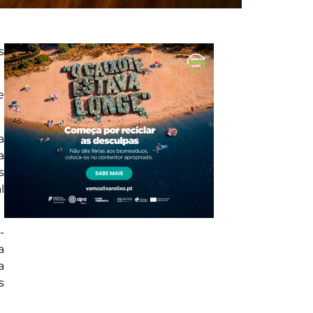
s
e
a
a
s
l
-
a
a
s