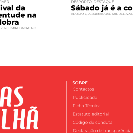
VIVER
DESPORTO
,
DESTAQUE
ival da
Sábado já é a co
entude na
AGOSTO 7, 2026
09:38
JOAO MIGUEL ALV
dobra
 2026
11:50
REDACAO NC
SOBRE
Contactos
Publicidade
Ficha Técnica
Estatuto editorial
Código de conduta
Declaração de transparência