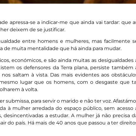
ade apressa-se a indicar-me que ainda vai tardar: que a
er deixem de se justificar.
igualdade entre homens e mulheres, mas facilmente s
ncia de muita mentalidade que há ainda para mudar.
íticos, económicos, e são ainda muitas as desigualdades 
xistem os defensores da Terra plana, persiste também 
 nos saltam à vista. Das mais evidentes aos obstáculo
 ao mesmo lugar que os homens, com o desgaste que ta
olharem à volta.
r submissa, para servir o marido e não ter voz. Afastámo
iada à mulher arredada do espaço público, sem acesso 
os, desincentivadas a estudar. A mulher já não precisa d
sair do país. Há mais de 40 anos que passou a ter direito