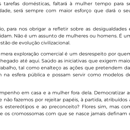
s tarefas domésticas, faltará à mulher tempo para s
dade, será sempre com maior esforço que dará o se
, para nos obrigar a refletir sobre as desigualdades 
incidam. Não é um assunto de mulheres ou homens. É u
ão de evolução civilizacional.
à mera exploração comercial é um desrespeito por que
hegado até aqui. Saúdo as iniciativas que exigem maio
abalho, tal como enalteço as ações que pretendem da
am na esfera pública e possam servir como modelos d
penho em casa e a mulher fora dela. Democratizar a
e não fazemos por rejeitar papéis, à partida, atribuídos 
estereótipos e ao preconceito? Flores sim, mas co
Que os cromossomas com que se nasce jamais definam 