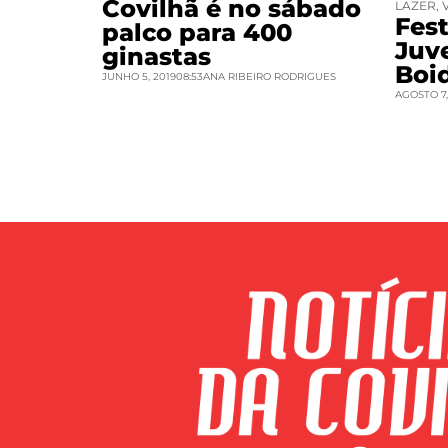
Covilhã é no sábado
LAZER
,
Fest
palco para 400
Juv
ginastas
Boi
JUNHO 5, 2019
08:53
ANA RIBEIRO RODRIGUES
AGOSTO 7,