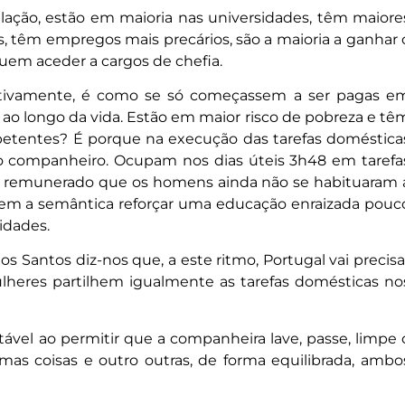
ação, estão em maioria nas universidades, têm maiore
 têm empregos mais precários, são a maioria a ganhar 
uem aceder a cargos de chefia.
rativamente, é como se só começassem a ser pagas e
o longo da vida. Estão em maior risco de pobreza e tê
petentes? É porque na execução das tarefas doméstica
 o companheiro. Ocupam nos dias úteis 3h48 em tarefa
ão remunerado que os homens ainda não se habituaram 
Lá vem a semântica reforçar uma educação enraizada pouc
idades.
Santos diz-nos que, a este ritmo, Portugal vai precisa
heres partilhem igualmente as tarefas domésticas no
vel ao permitir que a companheira lave, passe, limpe 
umas coisas e outro outras, de forma equilibrada, ambo