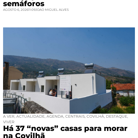
semáforos
AGOSTO 6, 2026
11:09
JOAO MIGUEL ALVES
A VER
,
ACTUALIDADE
,
AGENDA
,
CENTRAIS
,
COVILHÃ
,
DESTAQUE
,
VIVER
Há 37 “novas” casas para morar
na Covilhã