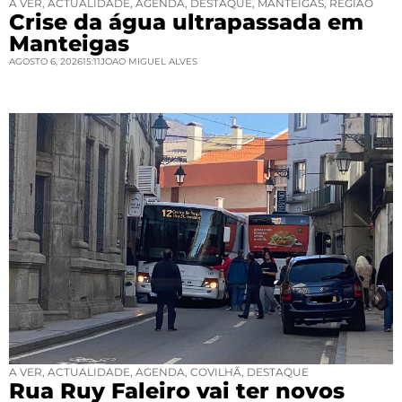
A VER
,
ACTUALIDADE
,
AGENDA
,
DESTAQUE
,
MANTEIGAS
,
REGIÃO
Crise da água ultrapassada em
Manteigas
AGOSTO 6, 2026
15:11
JOAO MIGUEL ALVES
A VER
,
ACTUALIDADE
,
AGENDA
,
COVILHÃ
,
DESTAQUE
Rua Ruy Faleiro vai ter novos