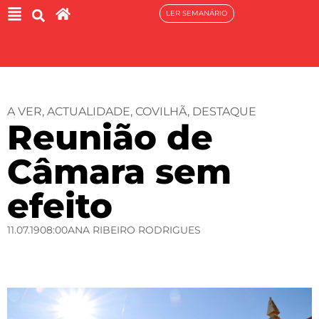
LER SEMANÁRIO
A VER
,
ACTUALIDADE
,
COVILHÃ
,
DESTAQUE
Reunião de
Câmara sem
efeito
11.07.19
08:00
ANA RIBEIRO RODRIGUES