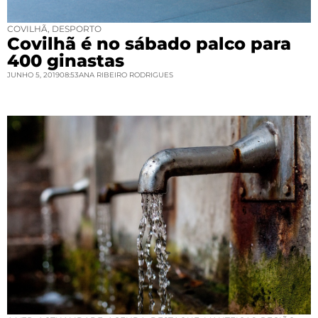
COVILHÃ
,
DESPORTO
Covilhã é no sábado palco para
400 ginastas
JUNHO 5, 2019
08:53
ANA RIBEIRO RODRIGUES