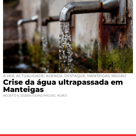
A VER
,
ACTUALIDADE
,
AGENDA
,
DESTAQUE
,
MANTEIGAS
,
REGIÃO
Crise da água ultrapassada em
Manteigas
AGOSTO 6, 2026
15:11
JOAO MIGUEL ALVES