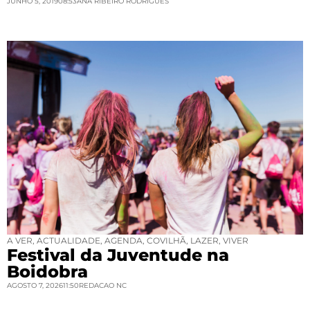
JUNHO 5, 2019
08:53
ANA RIBEIRO RODRIGUES
A VER
,
ACTUALIDADE
,
AGENDA
,
COVILHÃ
,
LAZER
,
VIVER
Festival da Juventude na
Boidobra
AGOSTO 7, 2026
11:50
REDACAO NC