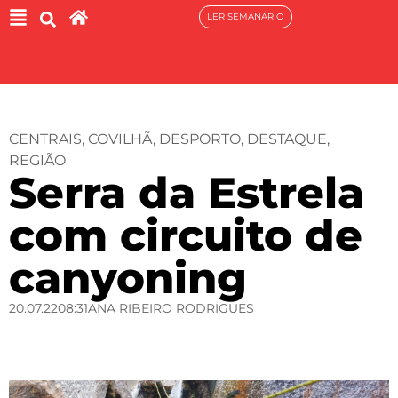
LER SEMANÁRIO
CENTRAIS
,
COVILHÃ
,
DESPORTO
,
DESTAQUE
,
REGIÃO
Serra da Estrela
com circuito de
canyoning
20.07.22
08:31
ANA RIBEIRO RODRIGUES