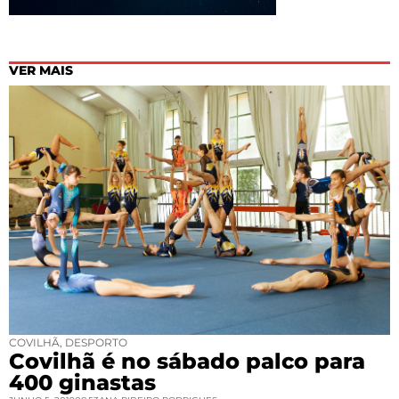
VER MAIS
COVILHÃ
,
DESPORTO
Covilhã é no sábado palco para
400 ginastas