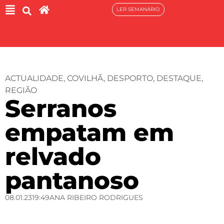
LER SEMANÁRIO
ACTUALIDADE
,
COVILHÃ
,
DESPORTO
,
DESTAQUE
,
REGIÃO
Serranos
empatam em
relvado
pantanoso
08.01.23
19:49
ANA RIBEIRO RODRIGUES