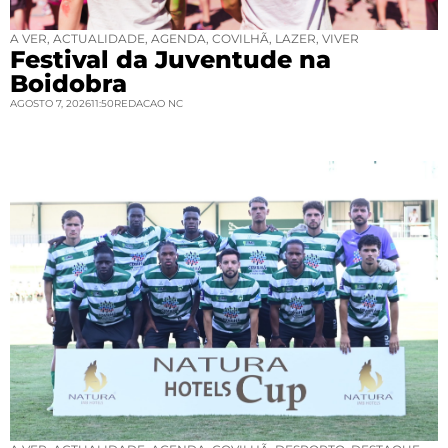
A VER
,
ACTUALIDADE
,
AGENDA
,
COVILHÃ
,
LAZER
,
VIVER
Festival da Juventude na
Boidobra
AGOSTO 7, 2026
11:50
REDACAO NC