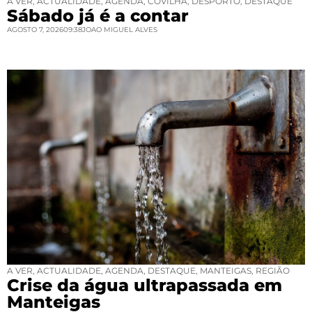
A VER
,
ACTUALIDADE
,
AGENDA
,
COVILHÃ
,
DESPORTO
,
DESTAQUE
Sábado já é a contar
AGOSTO 7, 2026
09:38
JOAO MIGUEL ALVES
A VER
,
ACTUALIDADE
,
AGENDA
,
DESTAQUE
,
MANTEIGAS
,
REGIÃO
Crise da água ultrapassada em
Manteigas