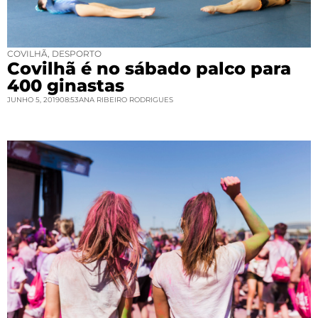
COVILHÃ
,
DESPORTO
Covilhã é no sábado palco para
400 ginastas
JUNHO 5, 2019
08:53
ANA RIBEIRO RODRIGUES