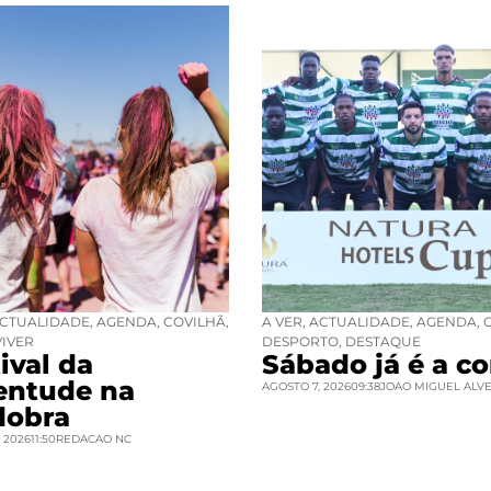
CTUALIDADE
,
AGENDA
,
COVILHÃ
,
A VER
,
ACTUALIDADE
,
AGENDA
,
VIVER
DESPORTO
,
DESTAQUE
ival da
Sábado já é a co
entude na
AGOSTO 7, 2026
09:38
JOAO MIGUEL ALV
dobra
 2026
11:50
REDACAO NC