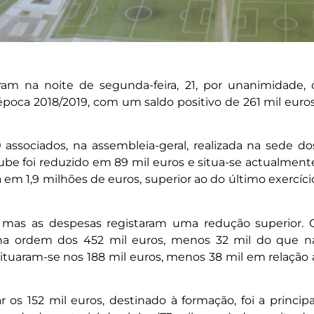
ram na noite de segunda-feira, 21, por unanimidade, 
 época 2018/2019, com um saldo positivo de 261 mil euros
ssociados, na assembleia-geral, realizada na sede do
clube foi reduzido em 89 mil euros e situa-se actualment
a em 1,9 milhões de euros, superior ao do último exercíci
, mas as despesas registaram uma redução superior. 
na ordem dos 452 mil euros, menos 32 mil do que n
situaram-se nos 188 mil euros, menos 38 mil em relação 
 os 152 mil euros, destinado à formação, foi a principa