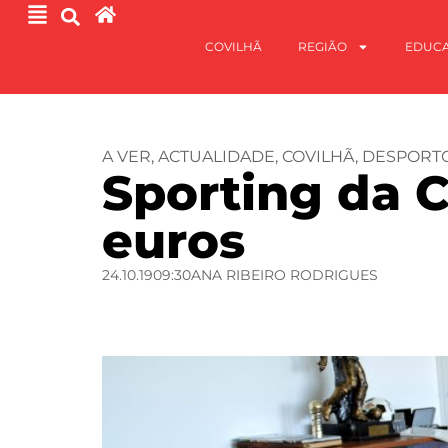
COVILHÃ
REGIÃO
EDUC
A VER
,
ACTUALIDADE
,
COVILHÃ
,
DESPORT
Sporting da C
euros
24.10.19
09:30
ANA RIBEIRO RODRIGUES