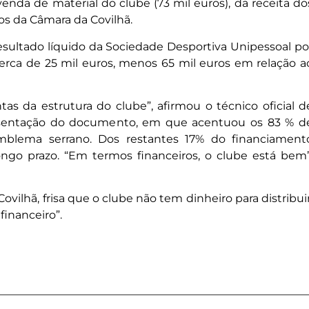
venda de material do clube (73 mil euros), da receita do
ros da Câmara da Covilhã.
sultado líquido da Sociedade Desportiva Unipessoal po
erca de 25 mil euros, menos 65 mil euros em relação a
tas da estrutura do clube”, afirmou o técnico oficial d
presentação do documento, em que acentuou os 83 % d
mblema serrano. Dos restantes 17% do financiament
go prazo. “Em termos financeiros, o clube está bem”
vilhã, frisa que o clube não tem dinheiro para distribuir
inanceiro”.