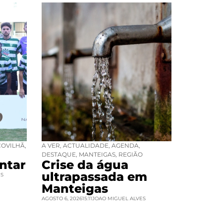
COVILHÃ
,
A VER
,
ACTUALIDADE
,
AGENDA
,
DESTAQUE
,
MANTEIGAS
,
REGIÃO
ntar
Crise da água
ultrapassada em
ES
Manteigas
AGOSTO 6, 2026
15:11
JOAO MIGUEL ALVES