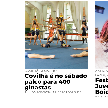
COVILHÃ
,
DESPORTO
A VER
,
A
Covilhã é no sábado
LAZER
,
Fest
palco para 400
Juv
ginastas
Boi
JUNHO 5, 2019
08:53
ANA RIBEIRO RODRIGUES
AGOSTO 7,