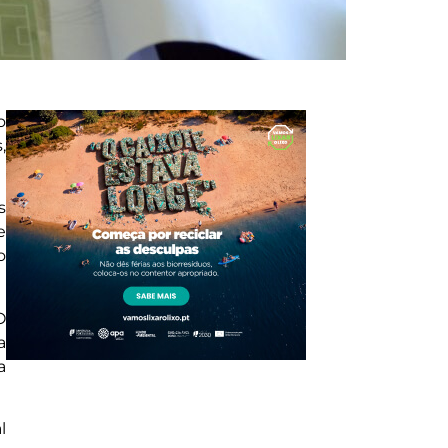
o
,
s
e
o
O
a
a
l