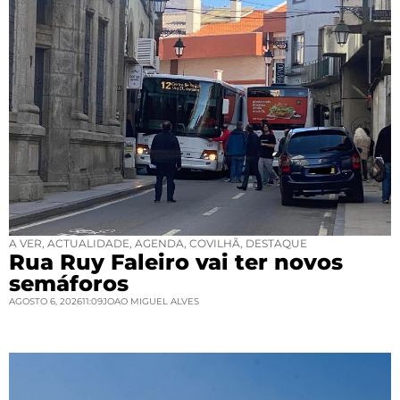
A VER
,
ACTUALIDADE
,
AGENDA
,
COVILHÃ
,
DESTAQUE
Rua Ruy Faleiro vai ter novos
semáforos
AGOSTO 6, 2026
11:09
JOAO MIGUEL ALVES