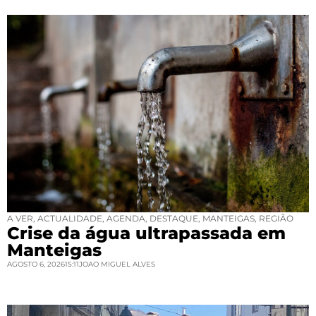
A VER
,
ACTUALIDADE
,
AGENDA
,
DESTAQUE
,
MANTEIGAS
,
REGIÃO
Crise da água ultrapassada em
Manteigas
AGOSTO 6, 2026
15:11
JOAO MIGUEL ALVES