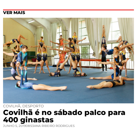
VER MAIS
COVILHÃ
,
DESPORTO
Covilhã é no sábado palco para
400 ginastas
JUNHO 5, 2019
08:53
ANA RIBEIRO RODRIGUES