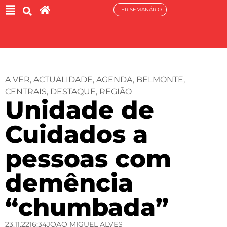
LER SEMANÁRIO
A VER
,
ACTUALIDADE
,
AGENDA
,
BELMONTE
,
CENTRAIS
,
DESTAQUE
,
REGIÃO
Unidade de
Cuidados a
pessoas com
demência
“chumbada”
23.11.22
16:34
JOAO MIGUEL ALVES