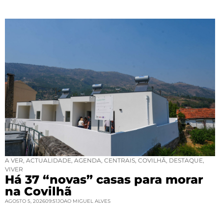
A VER
,
ACTUALIDADE
,
AGENDA
,
CENTRAIS
,
COVILHÃ
,
DESTAQUE
,
VIVER
Há 37 “novas” casas para morar
na Covilhã
AGOSTO 5, 2026
09:51
JOAO MIGUEL ALVES