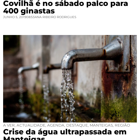
Covilhã é no sábado palco para
400 ginastas
JUNHO 5, 2019
08:53
ANA RIBEIRO RODRIGUES
A VER
,
ACTUALIDADE
,
AGENDA
,
DESTAQUE
,
MANTEIGAS
,
REGIÃO
Crise da água ultrapassada em
Manteigas