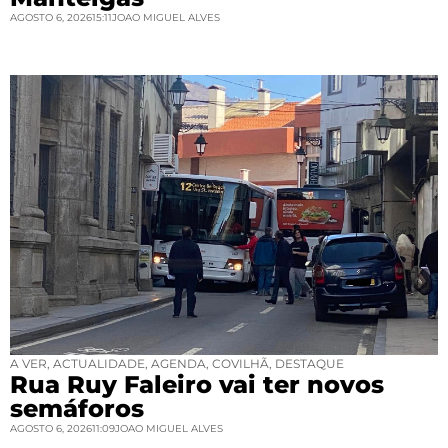
AGOSTO 6, 2026
15:11
JOAO MIGUEL ALVES
A VER
,
ACTUALIDADE
,
AGENDA
,
COVILHÃ
,
DESTAQUE
Rua Ruy Faleiro vai ter novos
semáforos
AGOSTO 6, 2026
11:09
JOAO MIGUEL ALVES