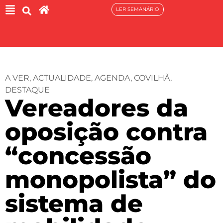
LER SEMANÁRIO
A VER
,
ACTUALIDADE
,
AGENDA
,
COVILHÃ
,
DESTAQUE
Vereadores da
oposição contra
“concessão
monopolista” do
sistema de