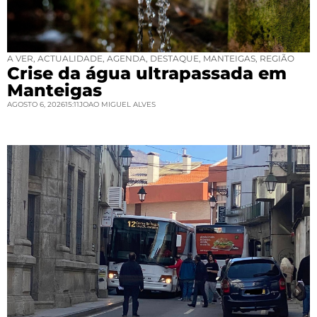
A VER
,
ACTUALIDADE
,
AGENDA
,
DESTAQUE
,
MANTEIGAS
,
REGIÃO
Crise da água ultrapassada em
Manteigas
AGOSTO 6, 2026
15:11
JOAO MIGUEL ALVES