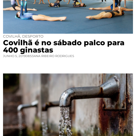
COVILHÃ
,
DESPORTO
Covilhã é no sábado palco para
400 ginastas
JUNHO 5, 2019
08:53
ANA RIBEIRO RODRIGUES