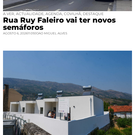
A VER
,
ACTUALIDADE
,
AGENDA
,
COVILHÃ
,
DESTAQUE
Rua Ruy Faleiro vai ter novos
semáforos
AGOSTO 6, 2026
11:09
JOAO MIGUEL ALVES