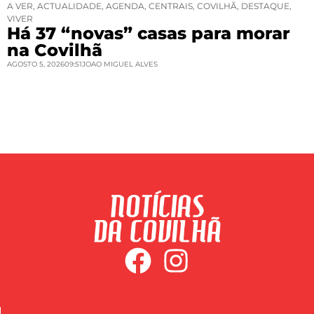
A VER
,
ACTUALIDADE
,
AGENDA
,
CENTRAIS
,
COVILHÃ
,
DESTAQUE
,
VIVER
Há 37 “novas” casas para morar
na Covilhã
AGOSTO 5, 2026
09:51
JOAO MIGUEL ALVES