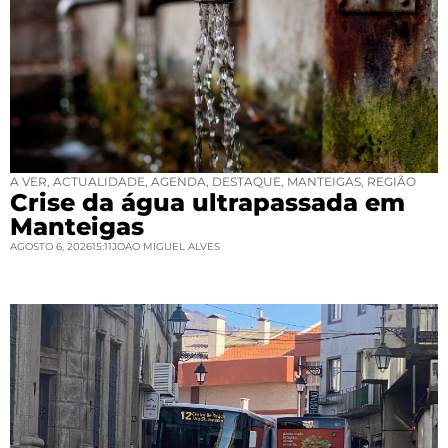
A VER
,
ACTUALIDADE
,
AGENDA
,
DESTAQUE
,
MANTEIGAS
,
REGIÃO
Crise da água ultrapassada em
Manteigas
AGOSTO 6, 2026
15:11
JOAO MIGUEL ALVES