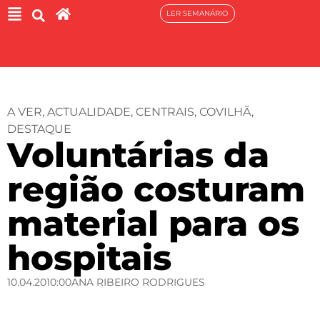
LER SEMANÁRIO
A VER
,
ACTUALIDADE
,
CENTRAIS
,
COVILHÃ
,
DESTAQUE
Voluntárias da
região costuram
material para os
hospitais
10.04.20
10:00
ANA RIBEIRO RODRIGUES