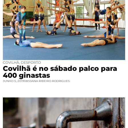
COVILHÃ
,
DESPORTO
Covilhã é no sábado palco para
400 ginastas
JUNHO 5, 2019
08:53
ANA RIBEIRO RODRIGUES