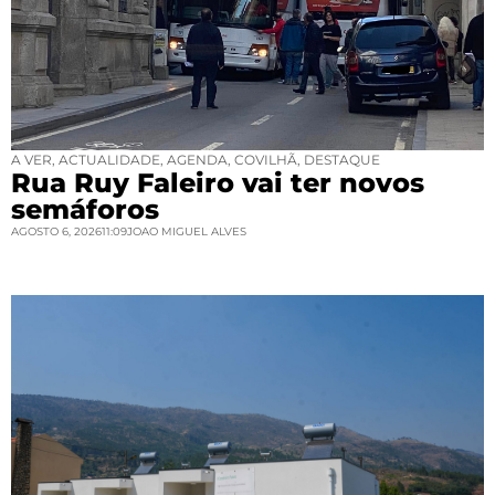
A VER
,
ACTUALIDADE
,
AGENDA
,
COVILHÃ
,
DESTAQUE
Rua Ruy Faleiro vai ter novos
semáforos
AGOSTO 6, 2026
11:09
JOAO MIGUEL ALVES