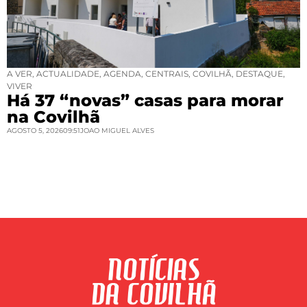
A VER
,
ACTUALIDADE
,
AGENDA
,
CENTRAIS
,
COVILHÃ
,
DESTAQUE
,
VIVER
Há 37 “novas” casas para morar
na Covilhã
AGOSTO 5, 2026
09:51
JOAO MIGUEL ALVES