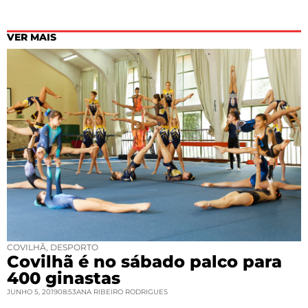
VER MAIS
COVILHÃ
,
DESPORTO
Covilhã é no sábado palco para
400 ginastas
JUNHO 5, 2019
08:53
ANA RIBEIRO RODRIGUES