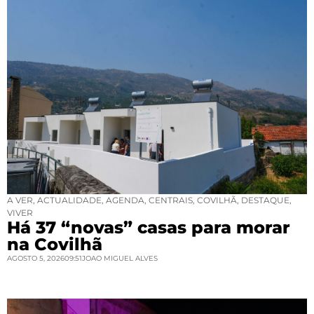
A VER
,
ACTUALIDADE
,
AGENDA
,
CENTRAIS
,
COVILHÃ
,
DESTAQUE
,
VIVER
Há 37 “novas” casas para morar
na Covilhã
AGOSTO 5, 2026
09:51
JOAO MIGUEL ALVES