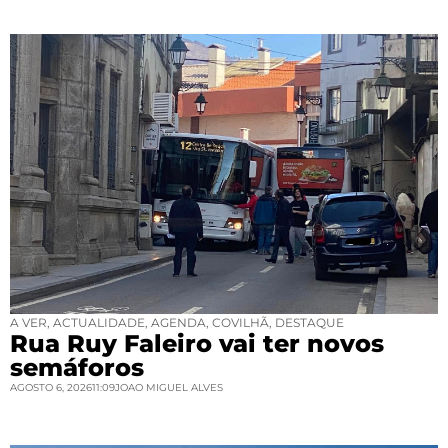
A VER
,
ACTUALIDADE
,
AGENDA
,
COVILHÃ
,
DESTAQUE
Rua Ruy Faleiro vai ter novos
semáforos
AGOSTO 6, 2026
11:09
JOAO MIGUEL ALVES