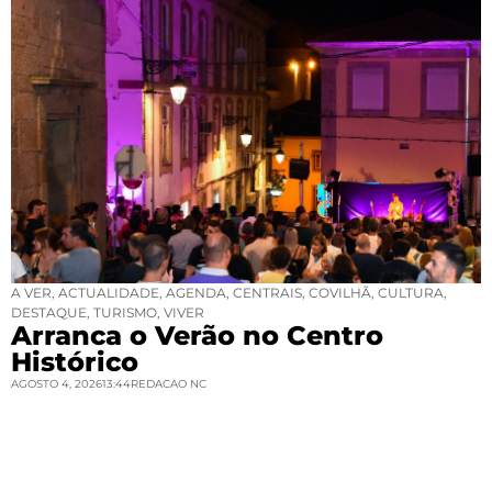
A VER
,
ACTUALIDADE
,
AGENDA
,
CENTRAIS
,
COVILHÃ
,
CULTURA
,
DESTAQUE
,
TURISMO
,
VIVER
Arranca o Verão no Centro
Histórico
AGOSTO 4, 2026
13:44
REDACAO NC