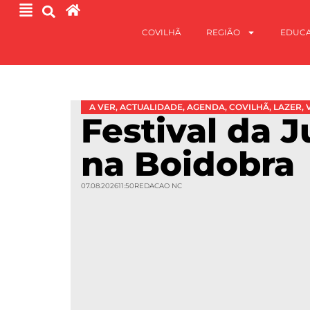
COVILHÃ
REGIÃO
EDUC
A VER
,
ACTUALIDADE
,
AGENDA
,
COVILHÃ
,
LAZER
,
Festival da 
na Boidobra
07.08.2026
11:50
REDACAO NC