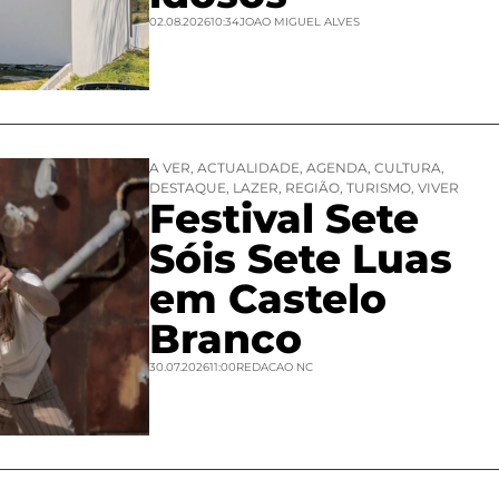
02.08.2026
10:34
JOAO MIGUEL ALVES
A VER
,
ACTUALIDADE
,
AGENDA
,
CULTURA
,
DESTAQUE
,
LAZER
,
REGIÃO
,
TURISMO
,
VIVER
Festival Sete
Sóis Sete Luas
em Castelo
Branco
30.07.2026
11:00
REDACAO NC