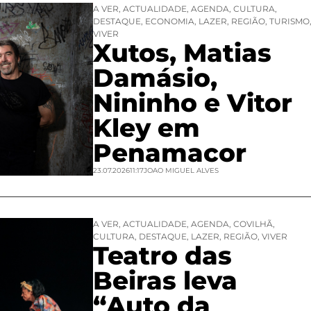
A VER
,
ACTUALIDADE
,
AGENDA
,
CULTURA
,
DESTAQUE
,
ECONOMIA
,
LAZER
,
REGIÃO
,
TURISMO
VIVER
Xutos, Matias
Damásio,
Nininho e Vitor
Kley em
Penamacor
23.07.2026
11:17
JOAO MIGUEL ALVES
A VER
,
ACTUALIDADE
,
AGENDA
,
COVILHÃ
,
CULTURA
,
DESTAQUE
,
LAZER
,
REGIÃO
,
VIVER
Teatro das
Beiras leva
“Auto da