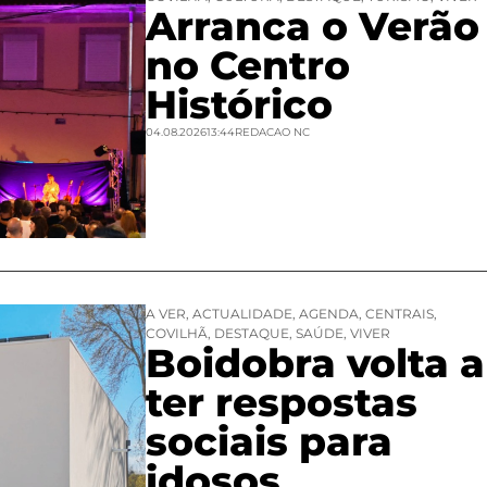
Arranca o Verão
no Centro
Histórico
04.08.2026
13:44
REDACAO NC
A VER
,
ACTUALIDADE
,
AGENDA
,
CENTRAIS
,
COVILHÃ
,
DESTAQUE
,
SAÚDE
,
VIVER
Boidobra volta a
ter respostas
sociais para
idosos