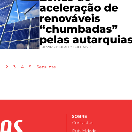
aceleração de
renováveis
“chumbadas”
pelas autarquia
16.07.2026
11:21
JOAO MIGUEL ALVES
1
2
3
4
5
Seguinte
SOBRE
Contactos
Publicidade