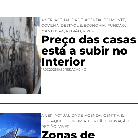
A VER
,
ACTUALIDADE
,
AGENDA
,
BELMONTE
,
COVILHÃ
,
DESTAQUE
,
ECONOMIA
,
FUNDÃO
,
MANTEIGAS
,
REGIÃO
,
VIVER
Preço das casas
está a subir no
Interior
17.07.2026
10:30
REDACAO NC
A VER
,
ACTUALIDADE
,
AGENDA
,
CENTRAIS
,
DESTAQUE
,
ECONOMIA
,
FUNDÃO
,
INOVAÇÃO
,
REGIÃO
,
VIVER
Zonas de