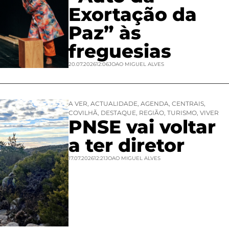
Exortação da
Paz” às
freguesias
20.07.2026
12:06
JOAO MIGUEL ALVES
A VER
,
ACTUALIDADE
,
AGENDA
,
CENTRAIS
,
COVILHÃ
,
DESTAQUE
,
REGIÃO
,
TURISMO
,
VIVER
PNSE vai voltar
a ter diretor
17.07.2026
12:21
JOAO MIGUEL ALVES