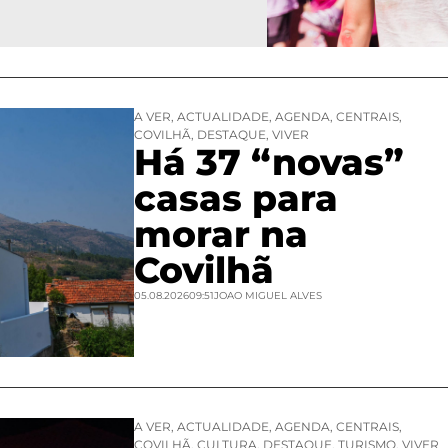
A VER
,
ACTUALIDADE
,
AGENDA
,
CENTRAIS
,
COVILHÃ
,
DESTAQUE
,
VIVER
Há 37 “novas”
casas para
morar na
Covilhã
05.08.2026
09:51
JOAO MIGUEL ALVES
A VER
,
ACTUALIDADE
,
AGENDA
,
CENTRAIS
,
COVILHÃ
,
CULTURA
,
DESTAQUE
,
TURISMO
,
VIVER