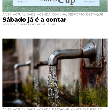
A VER
,
ACTUALIDADE
,
AGENDA
,
COVILHÃ
,
DESPORTO
,
DESTAQUE
Sábado já é a contar
AGOSTO 7, 2026
09:38
JOAO MIGUEL ALVES
A VER
,
ACTUALIDADE
,
AGENDA
,
DESTAQUE
,
MANTEIGAS
,
REGIÃO