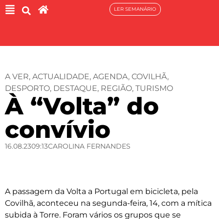
LER SEMANÁRIO
A VER
,
ACTUALIDADE
,
AGENDA
,
COVILHÃ
,
DESPORTO
,
DESTAQUE
,
REGIÃO
,
TURISMO
À “Volta” do
convívio
16.08.23
09:13
CAROLINA FERNANDES
A passagem da Volta a Portugal em bicicleta, pela
Covilhã, aconteceu na segunda-feira, 14, com a mítica
subida à Torre. Foram vários os grupos que se