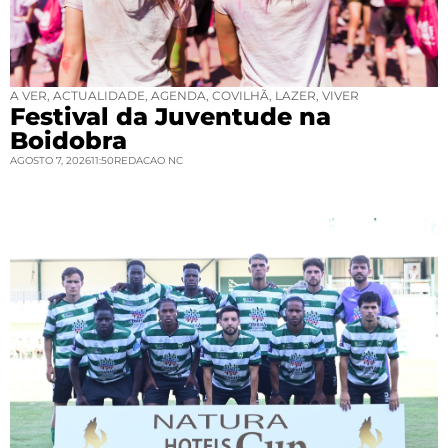
A VER
,
ACTUALIDADE
,
AGENDA
,
COVILHÃ
,
LAZER
,
VIVER
Festival da Juventude na
Boidobra
AGOSTO 7, 2026
11:50
REDACAO NC