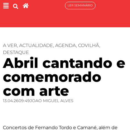
LER SEMANÁRIO
A VER
,
ACTUALIDADE
,
AGENDA
,
COVILHÃ
,
DESTAQUE
Abril cantando e
comemorado
com arte
13.04.26
09:49
JOAO MIGUEL ALVES
Concertos de Fernando Tordo e Camané, além de