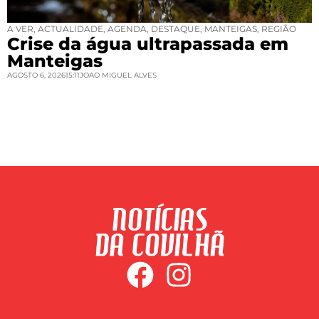
A VER
,
ACTUALIDADE
,
AGENDA
,
DESTAQUE
,
MANTEIGAS
,
REGIÃO
Crise da água ultrapassada em
Manteigas
AGOSTO 6, 2026
15:11
JOAO MIGUEL ALVES