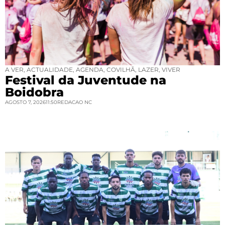
A VER
,
ACTUALIDADE
,
AGENDA
,
COVILHÃ
,
LAZER
,
VIVER
Festival da Juventude na
Boidobra
AGOSTO 7, 2026
11:50
REDACAO NC