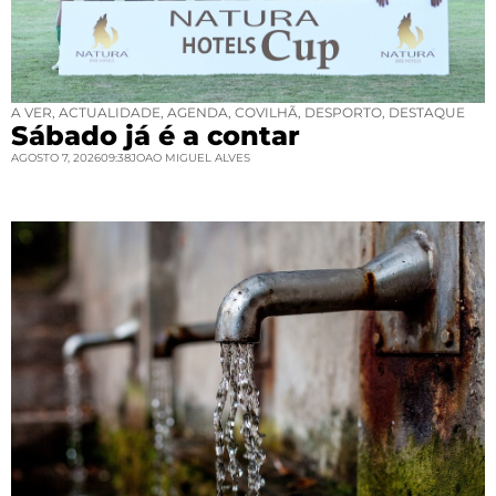
A VER
,
ACTUALIDADE
,
AGENDA
,
COVILHÃ
,
DESPORTO
,
DESTAQUE
Sábado já é a contar
AGOSTO 7, 2026
09:38
JOAO MIGUEL ALVES