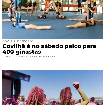
COVILHÃ
,
DESPORTO
Covilhã é no sábado palco para
400 ginastas
JUNHO 5, 2019
08:53
ANA RIBEIRO RODRIGUES