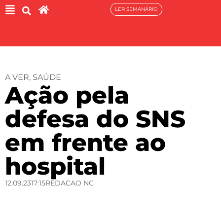
LER SEMANÁRIO
A VER
,
SAÚDE
Ação pela
defesa do SNS
em frente ao
hospital
12.09.23
17:15
REDACAO NC