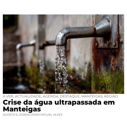
A VER
,
ACTUALIDADE
,
AGENDA
,
DESTAQUE
,
MANTEIGAS
,
REGIÃO
Crise da água ultrapassada em
Manteigas
AGOSTO 6, 2026
15:11
JOAO MIGUEL ALVES