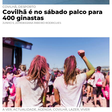
COVILHÃ
,
DESPORTO
Covilhã é no sábado palco para
400 ginastas
JUNHO 5, 2019
08:53
ANA RIBEIRO RODRIGUES
A VER
,
ACTUALIDADE
,
AGENDA
,
COVILHÃ
,
LAZER
,
VIVER