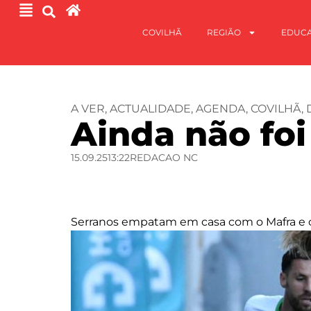
COVILHÃ
REGIÃO
EDUC
A VER
,
ACTUALIDADE
,
AGENDA
,
COVILHÃ
,
Ainda não foi
15.09.25
13:22
REDACAO NC
Serranos empatam em casa com o Mafra e