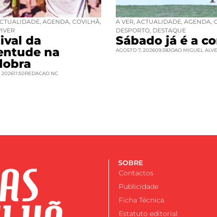
CTUALIDADE
,
AGENDA
,
COVILHÃ
,
A VER
,
ACTUALIDADE
,
AGENDA
,
VIVER
DESPORTO
,
DESTAQUE
ival da
Sábado já é a co
entude na
AGOSTO 7, 2026
09:38
JOAO MIGUEL ALV
dobra
 2026
11:50
REDACAO NC
SOBRE
Contactos
Publicidade
Ficha Técnica
Estatuto editorial