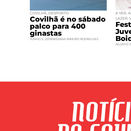
COVILHÃ
,
DESPORTO
A VER
,
A
Covilhã é no sábado
LAZER
,
Fest
palco para 400
Juv
ginastas
Boi
JUNHO 5, 2019
08:53
ANA RIBEIRO RODRIGUES
AGOSTO 7,