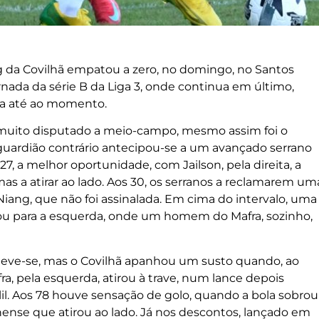
 da Covilhã empatou a zero, no domingo, no Santos
ornada da série B da Liga 3, onde continua em último,
ia até ao momento.
muito disputado a meio-campo, mesmo assim foi o
 guardião contrário antecipou-se a um avançado serrano
 27, a melhor oportunidade, com Jailson, pela direita, a
 mas a atirar ao lado. Aos 30, os serranos a reclamarem um
Niang, que não foi assinalada. Em cima do intervalo, uma
rou para a esquerda, onde um homem do Mafra, sozinho,
eve-se, mas o Covilhã apanhou um susto quando, ao
fra, pela esquerda, atirou à trave, num lance depois
lil. Aos 78 houve sensação de golo, quando a bola sobrou
nense que atirou ao lado. Já nos descontos, lançado em