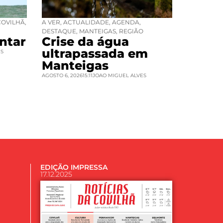
COVILHÃ
,
A VER
,
ACTUALIDADE
,
AGENDA
,
DESTAQUE
,
MANTEIGAS
,
REGIÃO
ntar
Crise da água
ultrapassada em
ES
Manteigas
AGOSTO 6, 2026
15:11
JOAO MIGUEL ALVES
EDIÇÃO IMPRESSA
17.12.2025