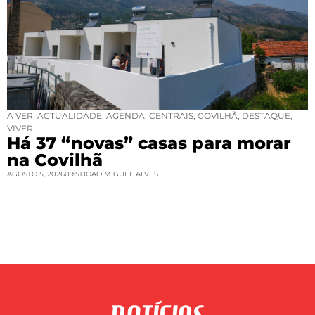
A VER
,
ACTUALIDADE
,
AGENDA
,
CENTRAIS
,
COVILHÃ
,
DESTAQUE
,
VIVER
Há 37 “novas” casas para morar
na Covilhã
AGOSTO 5, 2026
09:51
JOAO MIGUEL ALVES