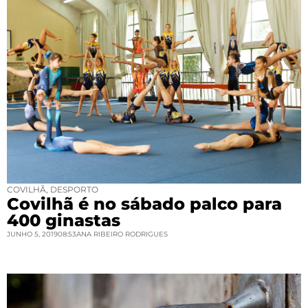
COVILHÃ
,
DESPORTO
Covilhã é no sábado palco para
400 ginastas
JUNHO 5, 2019
08:53
ANA RIBEIRO RODRIGUES