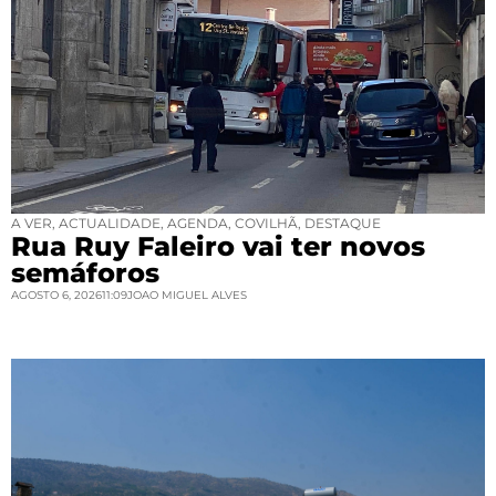
A VER
,
ACTUALIDADE
,
AGENDA
,
COVILHÃ
,
DESTAQUE
Rua Ruy Faleiro vai ter novos
semáforos
AGOSTO 6, 2026
11:09
JOAO MIGUEL ALVES