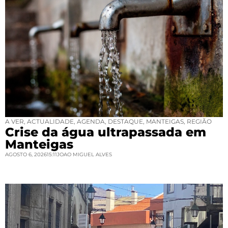
A VER
,
ACTUALIDADE
,
AGENDA
,
DESTAQUE
,
MANTEIGAS
,
REGIÃO
Crise da água ultrapassada em
Manteigas
AGOSTO 6, 2026
15:11
JOAO MIGUEL ALVES