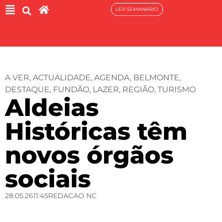
LER SEMANÁRIO
A VER
,
ACTUALIDADE
,
AGENDA
,
BELMONTE
,
DESTAQUE
,
FUNDÃO
,
LAZER
,
REGIÃO
,
TURISMO
Aldeias
Históricas têm
novos órgãos
sociais
28.05.26
11:45
REDACAO NC