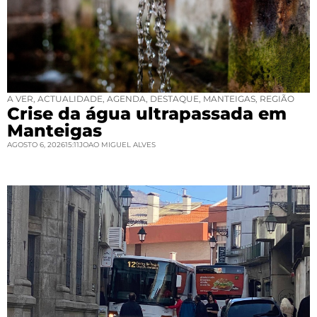
A VER
,
ACTUALIDADE
,
AGENDA
,
DESTAQUE
,
MANTEIGAS
,
REGIÃO
Crise da água ultrapassada em
Manteigas
AGOSTO 6, 2026
15:11
JOAO MIGUEL ALVES