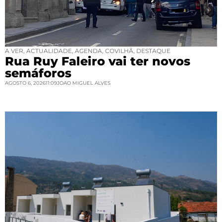
A VER
,
ACTUALIDADE
,
AGENDA
,
COVILHÃ
,
DESTAQUE
Rua Ruy Faleiro vai ter novos
semáforos
AGOSTO 6, 2026
11:09
JOAO MIGUEL ALVES