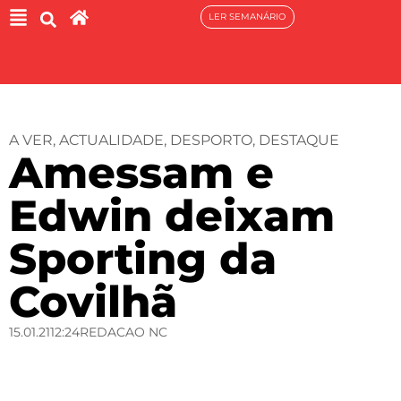
LER SEMANÁRIO
A VER
,
ACTUALIDADE
,
DESPORTO
,
DESTAQUE
Amessam e
Edwin deixam
Sporting da
Covilhã
15.01.21
12:24
REDACAO NC