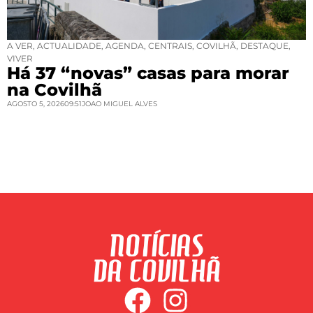
A VER
,
ACTUALIDADE
,
AGENDA
,
CENTRAIS
,
COVILHÃ
,
DESTAQUE
,
VIVER
Há 37 “novas” casas para morar
na Covilhã
AGOSTO 5, 2026
09:51
JOAO MIGUEL ALVES