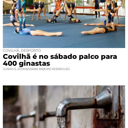
COVILHÃ
,
DESPORTO
Covilhã é no sábado palco para
400 ginastas
JUNHO 5, 2019
08:53
ANA RIBEIRO RODRIGUES