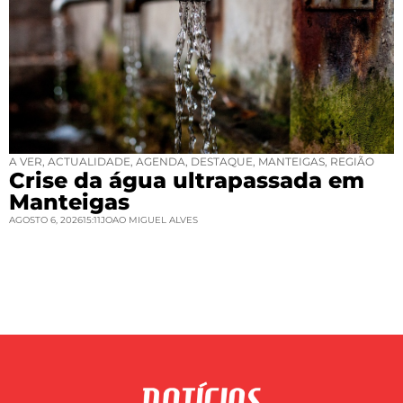
A VER
,
ACTUALIDADE
,
AGENDA
,
DESTAQUE
,
MANTEIGAS
,
REGIÃO
Crise da água ultrapassada em
Manteigas
AGOSTO 6, 2026
15:11
JOAO MIGUEL ALVES