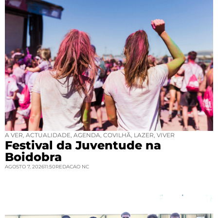
A VER
,
ACTUALIDADE
,
AGENDA
,
COVILHÃ
,
LAZER
,
VIVER
Festival da Juventude na
Boidobra
AGOSTO 7, 2026
11:50
REDACAO NC