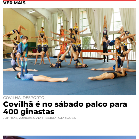
VER MAIS
COVILHÃ
,
DESPORTO
Covilhã é no sábado palco para
400 ginastas
JUNHO 5, 2019
08:53
ANA RIBEIRO RODRIGUES