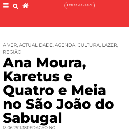
LER SEMANÁRIO
A VER
,
ACTUALIDADE
,
AGENDA
,
CULTURA
,
LAZER
,
REGIÃO
Ana Moura,
Karetus e
Quatro e Meia
no São João do
Sabugal
13.06.25
11:38
REDACAO NC