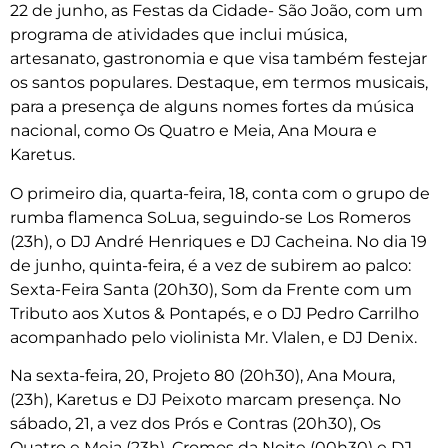
22 de junho, as Festas da Cidade- São João, com um
programa de atividades que inclui música,
artesanato, gastronomia e que visa também festejar
os santos populares. Destaque, em termos musicais,
para a presença de alguns nomes fortes da música
nacional, como Os Quatro e Meia, Ana Moura e
Karetus.
O primeiro dia, quarta-feira, 18, conta com o grupo de
rumba flamenca SoLua, seguindo-se Los Romeros
(23h), o DJ André Henriques e DJ Cacheina. No dia 19
de junho, quinta-feira, é a vez de subirem ao palco:
Sexta-Feira Santa (20h30), Som da Frente com um
Tributo aos Xutos & Pontapés, e o DJ Pedro Carrilho
acompanhado pelo violinista Mr. Vlalen, e DJ Denix.
Na sexta-feira, 20, Projeto 80 (20h30), Ana Moura,
(23h), Karetus e DJ Peixoto marcam presença. No
sábado, 21, a vez dos Prós e Contras (20h30), Os
Quatro e Meia (23h), Cromos da Noite (00h30) e DJ