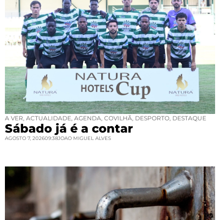
A VER
,
ACTUALIDADE
,
AGENDA
,
COVILHÃ
,
DESPORTO
,
DESTAQUE
Sábado já é a contar
AGOSTO 7, 2026
09:38
JOAO MIGUEL ALVES