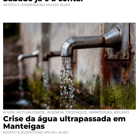
AGOSTO 7, 2026
09:38
JOAO MIGUEL ALVES
A VER
,
ACTUALIDADE
,
AGENDA
,
DESTAQUE
,
MANTEIGAS
,
REGIÃO
Crise da água ultrapassada em
Manteigas
AGOSTO 6, 2026
15:11
JOAO MIGUEL ALVES