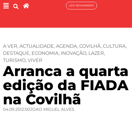
LER SEMANÁRIO
A VER
,
ACTUALIDADE
,
AGENDA
,
COVILHÃ
,
CULTURA
,
DESTAQUE
,
ECONOMIA
,
INOVAÇÃO
,
LAZER
,
TURISMO
,
VIVER
Arranca a quarta
edição da FIADA
na Covilhã
04.09.25
12:00
JOAO MIGUEL ALVES