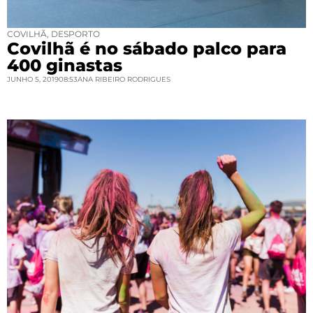
COVILHÃ
,
DESPORTO
Covilhã é no sábado palco para
400 ginastas
JUNHO 5, 2019
08:53
ANA RIBEIRO RODRIGUES