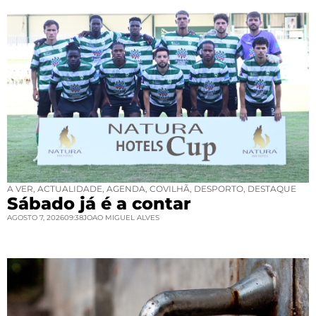
A VER
,
ACTUALIDADE
,
AGENDA
,
COVILHÃ
,
DESPORTO
,
DESTAQUE
Sábado já é a contar
AGOSTO 7, 2026
09:38
JOAO MIGUEL ALVES