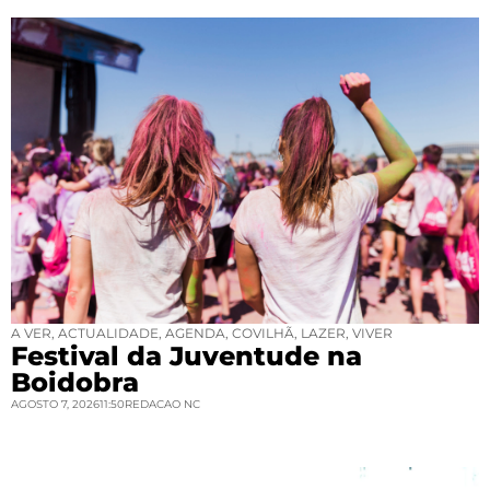
A VER
,
ACTUALIDADE
,
AGENDA
,
COVILHÃ
,
LAZER
,
VIVER
Festival da Juventude na
Boidobra
AGOSTO 7, 2026
11:50
REDACAO NC