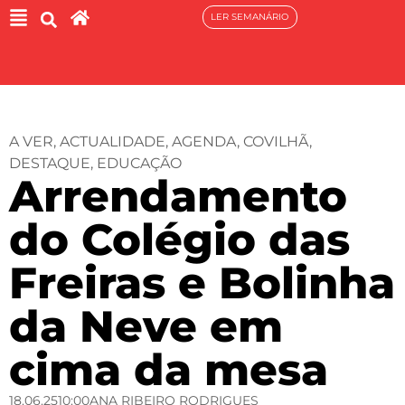
LER SEMANÁRIO
A VER
,
ACTUALIDADE
,
AGENDA
,
COVILHÃ
,
DESTAQUE
,
EDUCAÇÃO
Arrendamento
do Colégio das
Freiras e Bolinha
da Neve em
cima da mesa
18.06.25
10:00
ANA RIBEIRO RODRIGUES