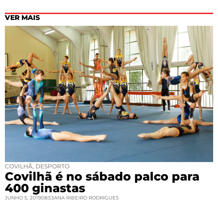
VER MAIS
COVILHÃ
,
DESPORTO
Covilhã é no sábado palco para
400 ginastas
JUNHO 5, 2019
08:53
ANA RIBEIRO RODRIGUES