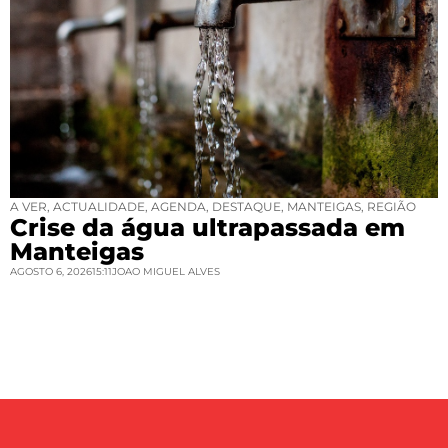
A VER
,
ACTUALIDADE
,
AGENDA
,
DESTAQUE
,
MANTEIGAS
,
REGIÃO
Crise da água ultrapassada em
Manteigas
AGOSTO 6, 2026
15:11
JOAO MIGUEL ALVES