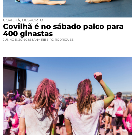
COVILHÃ
,
DESPORTO
Covilhã é no sábado palco para
400 ginastas
JUNHO 5, 2019
08:53
ANA RIBEIRO RODRIGUES