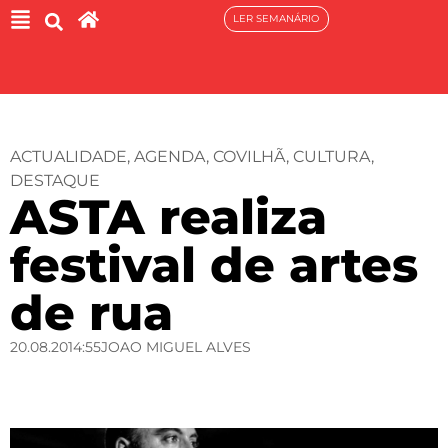
LER SEMANÁRIO
ACTUALIDADE
,
AGENDA
,
COVILHÃ
,
CULTURA
,
DESTAQUE
ASTA realiza
festival de artes
de rua
20.08.20
14:55
JOAO MIGUEL ALVES