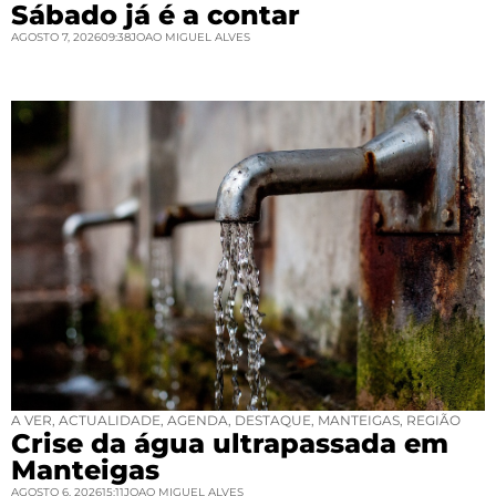
Sábado já é a contar
AGOSTO 7, 2026
09:38
JOAO MIGUEL ALVES
A VER
,
ACTUALIDADE
,
AGENDA
,
DESTAQUE
,
MANTEIGAS
,
REGIÃO
Crise da água ultrapassada em
Manteigas
AGOSTO 6, 2026
15:11
JOAO MIGUEL ALVES