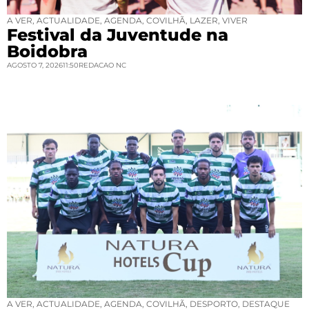
A VER
,
ACTUALIDADE
,
AGENDA
,
COVILHÃ
,
LAZER
,
VIVER
Festival da Juventude na
Boidobra
AGOSTO 7, 2026
11:50
REDACAO NC
A VER
,
ACTUALIDADE
,
AGENDA
,
COVILHÃ
,
DESPORTO
,
DESTAQUE