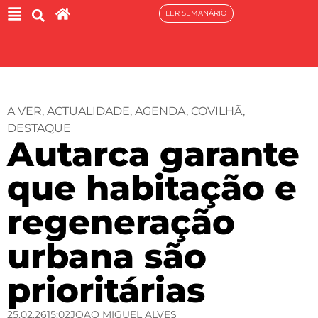
LER SEMANÁRIO
A VER
,
ACTUALIDADE
,
AGENDA
,
COVILHÃ
,
DESTAQUE
Autarca garante
que habitação e
regeneração
urbana são
prioritárias
25.02.26
15:02
JOAO MIGUEL ALVES