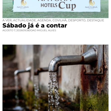
A VER
,
ACTUALIDADE
,
AGENDA
,
COVILHÃ
,
DESPORTO
,
DESTAQUE
Sábado já é a contar
AGOSTO 7, 2026
09:38
JOAO MIGUEL ALVES