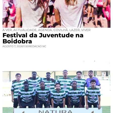
A VER
,
ACTUALIDADE
,
AGENDA
,
COVILHÃ
,
LAZER
,
VIVER
Festival da Juventude na
Boidobra
AGOSTO 7, 2026
11:50
REDACAO NC