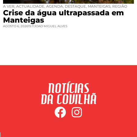
A VER
,
ACTUALIDADE
,
AGENDA
,
DESTAQUE
,
MANTEIGAS
,
REGIÃO
Crise da água ultrapassada em
Manteigas
AGOSTO 6, 2026
15:11
JOAO MIGUEL ALVES