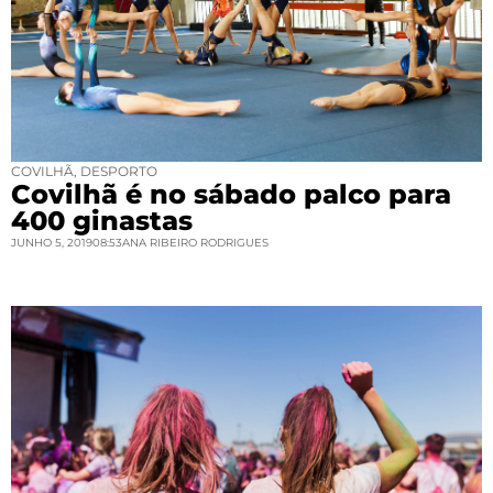
COVILHÃ
,
DESPORTO
Covilhã é no sábado palco para
400 ginastas
JUNHO 5, 2019
08:53
ANA RIBEIRO RODRIGUES