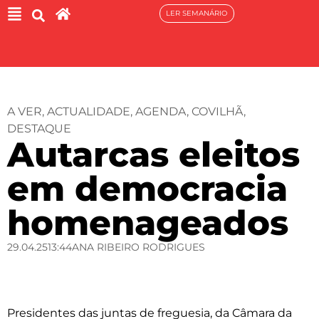
LER SEMANÁRIO
A VER
,
ACTUALIDADE
,
AGENDA
,
COVILHÃ
,
DESTAQUE
Autarcas eleitos
em democracia
homenageados
29.04.25
13:44
ANA RIBEIRO RODRIGUES
Presidentes das juntas de freguesia, da Câmara da