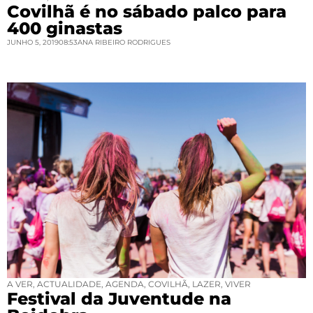
Covilhã é no sábado palco para
400 ginastas
JUNHO 5, 2019
08:53
ANA RIBEIRO RODRIGUES
A VER
,
ACTUALIDADE
,
AGENDA
,
COVILHÃ
,
LAZER
,
VIVER
Festival da Juventude na