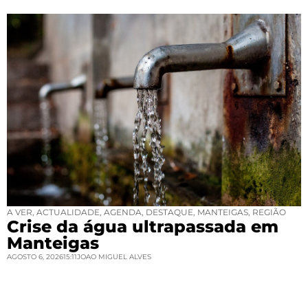
A VER
,
ACTUALIDADE
,
AGENDA
,
DESTAQUE
,
MANTEIGAS
,
REGIÃO
Crise da água ultrapassada em
Manteigas
AGOSTO 6, 2026
15:11
JOAO MIGUEL ALVES