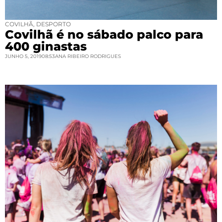
COVILHÃ
,
DESPORTO
Covilhã é no sábado palco para
400 ginastas
JUNHO 5, 2019
08:53
ANA RIBEIRO RODRIGUES