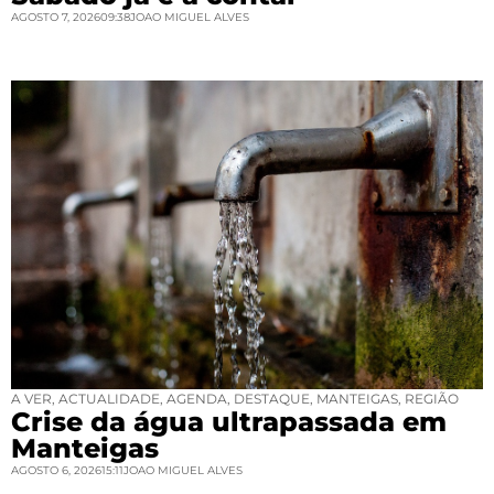
AGOSTO 7, 2026
09:38
JOAO MIGUEL ALVES
A VER
,
ACTUALIDADE
,
AGENDA
,
DESTAQUE
,
MANTEIGAS
,
REGIÃO
Crise da água ultrapassada em
Manteigas
AGOSTO 6, 2026
15:11
JOAO MIGUEL ALVES