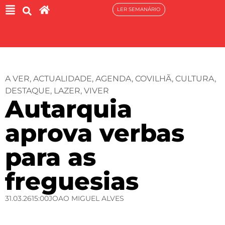
LER SEMANÁRIO
A VER
,
ACTUALIDADE
,
AGENDA
,
COVILHÃ
,
CULTURA
,
DESTAQUE
,
LAZER
,
VIVER
Autarquia
aprova verbas
para as
freguesias
31.03.26
15:00
JOAO MIGUEL ALVES