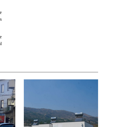
e
s
e
l