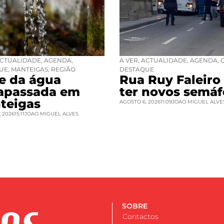
CTUALIDADE
,
AGENDA
,
A VER
,
ACTUALIDADE
,
AGENDA
,
UE
,
MANTEIGAS
,
REGIÃO
DESTAQUE
se da água
Rua Ruy Faleiro 
rapassada em
ter novos semáf
teigas
AGOSTO 6, 2026
11:09
JOAO MIGUEL ALVE
 2026
15:11
JOAO MIGUEL ALVES
SOBRE
Contactos