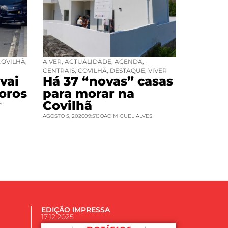
COVILHÃ
,
A VER
,
ACTUALIDADE
,
AGENDA
,
CENTRAIS
,
COVILHÃ
,
DESTAQUE
,
VIVER
vai
Há 37 “novas” casas
oros
para morar na
Covilhã
S
AGOSTO 5, 2026
09:51
JOAO MIGUEL ALVES
EDIÇÃO IMPRESSA
17.12.2025