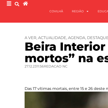
COVILHÃ
REGIÃO
EDUC
A VER
,
ACTUALIDADE
,
AGENDA
,
DESTAQU
Beira Interio
mortos” na es
27.12.23
11:56
REDACAO NC
Das 17 vítimas mortais, entre 15 e 26 deste