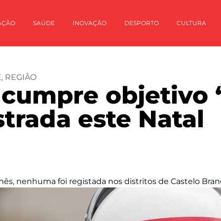
AÇÃO
SAÚDE
INOVAÇÃO
DESPORTO
CULTURA
E
,
REGIÃO
r cumpre objetivo 
trada este Natal
 mês, nenhuma foi registada nos distritos de Castelo Bra