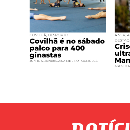
COVILHÃ
,
DESPORTO
A VER
,
A
Covilhã é no sábado
DESTAQ
Cri
palco para 400
ult
ginastas
Man
JUNHO 5, 2019
08:53
ANA RIBEIRO RODRIGUES
AGOSTO 6,