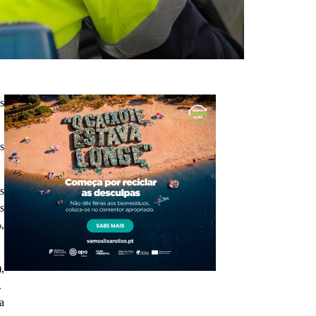
s
s
s
s
,
,
.
a