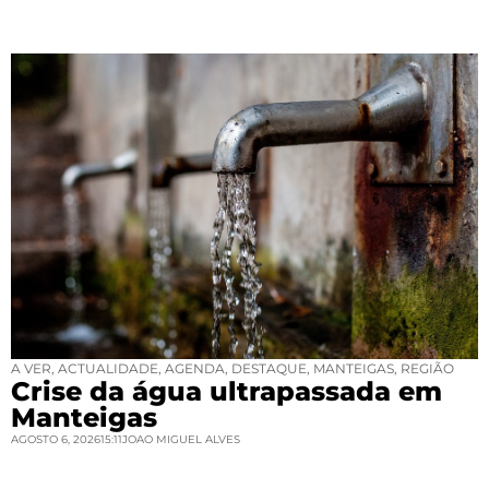
A VER
,
ACTUALIDADE
,
AGENDA
,
DESTAQUE
,
MANTEIGAS
,
REGIÃO
Crise da água ultrapassada em
Manteigas
AGOSTO 6, 2026
15:11
JOAO MIGUEL ALVES