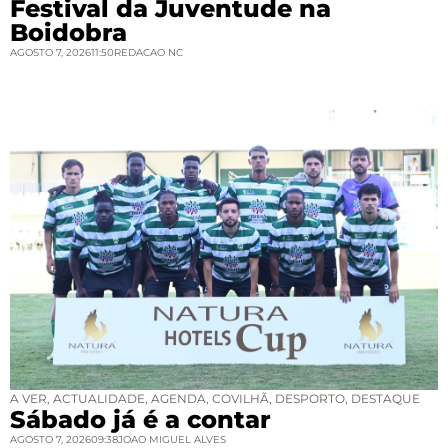
Festival da Juventude na
Boidobra
AGOSTO 7, 2026
11:50
REDACAO NC
A VER
,
ACTUALIDADE
,
AGENDA
,
COVILHÃ
,
DESPORTO
,
DESTAQUE
Sábado já é a contar
AGOSTO 7, 2026
09:38
JOAO MIGUEL ALVES