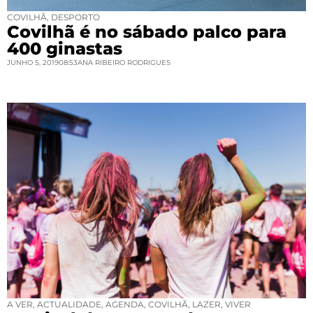
COVILHÃ
,
DESPORTO
Covilhã é no sábado palco para
400 ginastas
JUNHO 5, 2019
08:53
ANA RIBEIRO RODRIGUES
A VER
,
ACTUALIDADE
,
AGENDA
,
COVILHÃ
,
LAZER
,
VIVER