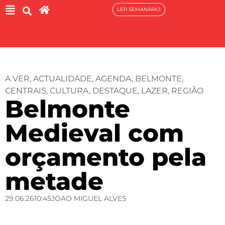
LER SEMANÁRIO
A VER
,
ACTUALIDADE
,
AGENDA
,
BELMONTE
,
CENTRAIS
,
CULTURA
,
DESTAQUE
,
LAZER
,
REGIÃO
Belmonte
Medieval com
orçamento pela
metade
29.06.26
10:45
JOAO MIGUEL ALVES