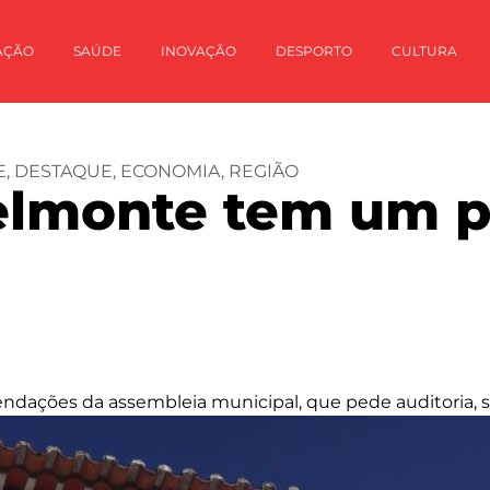
AÇÃO
SAÚDE
INOVAÇÃO
DESPORTO
CULTURA
E
,
DESTAQUE
,
ECONOMIA
,
REGIÃO
lmonte tem um pa
endações da assembleia municipal, que pede auditoria, sã