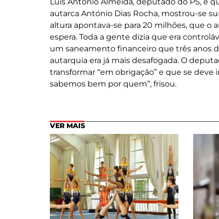
Luís António Almeida, deputado do PS, e q
autarca António Dias Rocha, mostrou-se su
altura apontava-se para 20 milhões, que o
espera. Toda a gente dizia que era controlá
um saneamento financeiro que três anos dep
autarquia era já mais desafogada. O depu
transformar “em obrigação” e que se deve 
sabemos bem por quem”, frisou.
VER MAIS