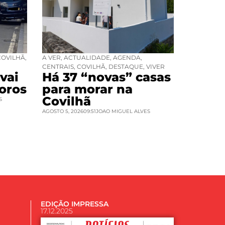
COVILHÃ
,
A VER
,
ACTUALIDADE
,
AGENDA
,
CENTRAIS
,
COVILHÃ
,
DESTAQUE
,
VIVER
vai
Há 37 “novas” casas
oros
para morar na
Covilhã
S
AGOSTO 5, 2026
09:51
JOAO MIGUEL ALVES
EDIÇÃO IMPRESSA
17.12.2025