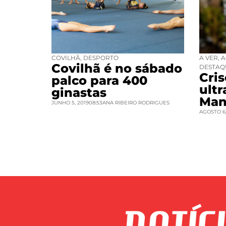
COVILHÃ
,
DESPORTO
A VER
,
A
Covilhã é no sábado
DESTAQ
Cri
palco para 400
ult
ginastas
Man
JUNHO 5, 2019
08:53
ANA RIBEIRO RODRIGUES
AGOSTO 6,