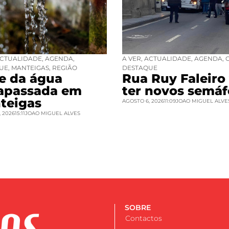
CTUALIDADE
,
AGENDA
,
A VER
,
ACTUALIDADE
,
AGENDA
,
UE
,
MANTEIGAS
,
REGIÃO
DESTAQUE
se da água
Rua Ruy Faleiro 
rapassada em
ter novos semáf
teigas
AGOSTO 6, 2026
11:09
JOAO MIGUEL ALVE
 2026
15:11
JOAO MIGUEL ALVES
SOBRE
Contactos