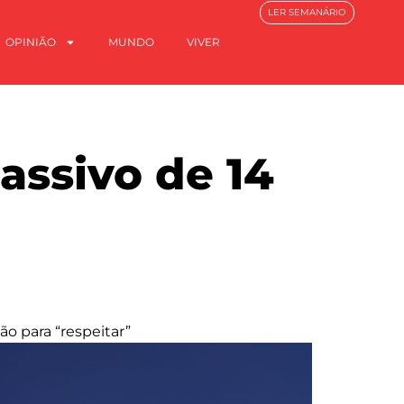
LER SEMANÁRIO
OPINIÃO
MUNDO
VIVER
ssivo de 14
o para “respeitar”