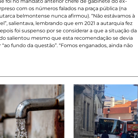
ue foi no mandato anterior chefe de gabinete do ex-
rpreso com os números falados na praça pública (na
 autarca belmontense nunca afirmou). “Não estávamos à
vel”, salientava, lembrando que em 2021 a autarquia fez
ois foi suspenso por se considerar a que a situação da
tado salientou mesmo que esta recomendação se devia
ir “ao fundo da questão”. “Fomos enganados, ainda não