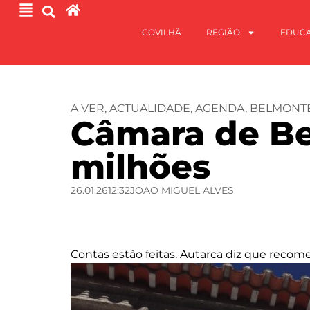
COVILHÃ
REGIÃO
EDUC
A VER
,
ACTUALIDADE
,
AGENDA
,
BELMONT
Câmara de Be
milhões
26.01.26
12:32
JOAO MIGUEL ALVES
Contas estão feitas. Autarca diz que recom