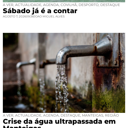
A VER
,
ACTUALIDADE
,
AGENDA
,
COVILHÃ
,
DESPORTO
,
DESTAQUE
Sábado já é a contar
AGOSTO 7, 2026
09:38
JOAO MIGUEL ALVES
A VER
,
ACTUALIDADE
,
AGENDA
,
DESTAQUE
,
MANTEIGAS
,
REGIÃO
Crise da água ultrapassada em