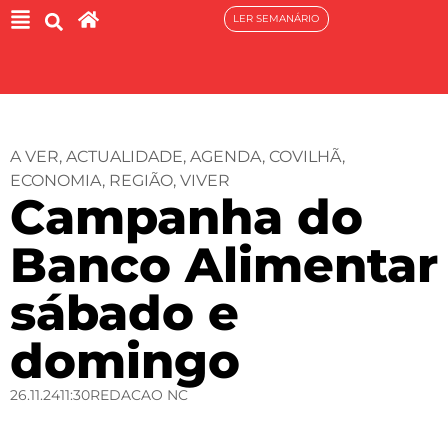
LER SEMANÁRIO
A VER
,
ACTUALIDADE
,
AGENDA
,
COVILHÃ
,
ECONOMIA
,
REGIÃO
,
VIVER
Campanha do
Banco Alimentar
sábado e
domingo
26.11.24
11:30
REDACAO NC