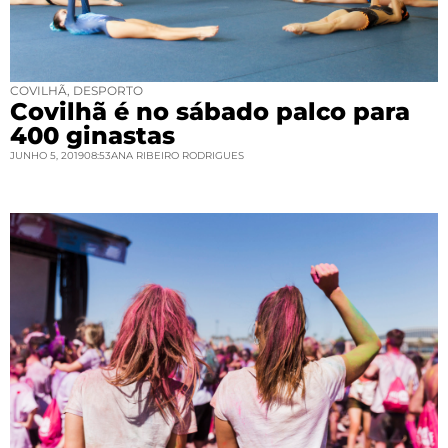
COVILHÃ
,
DESPORTO
Covilhã é no sábado palco para
400 ginastas
JUNHO 5, 2019
08:53
ANA RIBEIRO RODRIGUES