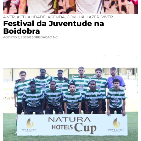
A VER
,
ACTUALIDADE
,
AGENDA
,
COVILHÃ
,
LAZER
,
VIVER
Festival da Juventude na
Boidobra
AGOSTO 7, 2026
11:50
REDACAO NC