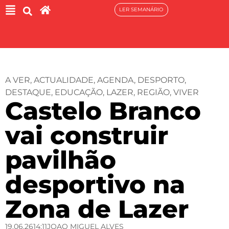
LER SEMANÁRIO
A VER
,
ACTUALIDADE
,
AGENDA
,
DESPORTO
,
DESTAQUE
,
EDUCAÇÃO
,
LAZER
,
REGIÃO
,
VIVER
Castelo Branco
vai construir
pavilhão
desportivo na
Zona de Lazer
19.06.26
14:11
JOAO MIGUEL ALVES