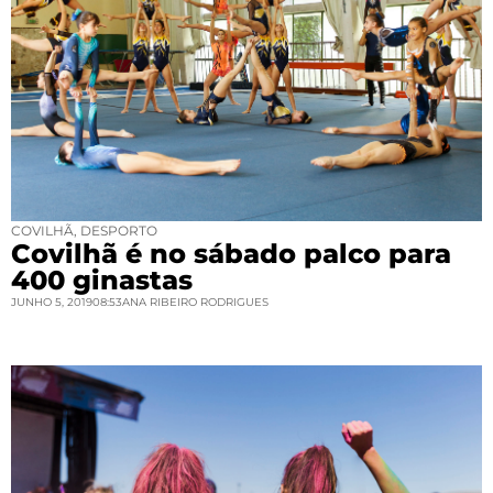
COVILHÃ
,
DESPORTO
Covilhã é no sábado palco para
400 ginastas
JUNHO 5, 2019
08:53
ANA RIBEIRO RODRIGUES