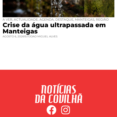
A VER
,
ACTUALIDADE
,
AGENDA
,
DESTAQUE
,
MANTEIGAS
,
REGIÃO
Crise da água ultrapassada em
Manteigas
AGOSTO 6, 2026
15:11
JOAO MIGUEL ALVES