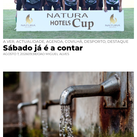
A VER
,
ACTUALIDADE
,
AGENDA
,
COVILHÃ
,
DESPORTO
,
DESTAQUE
Sábado já é a contar
AGOSTO 7, 2026
09:38
JOAO MIGUEL ALVES