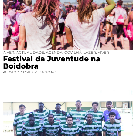
A VER
,
ACTUALIDADE
,
AGENDA
,
COVILHÃ
,
LAZER
,
VIVER
Festival da Juventude na
Boidobra
AGOSTO 7, 2026
11:50
REDACAO NC