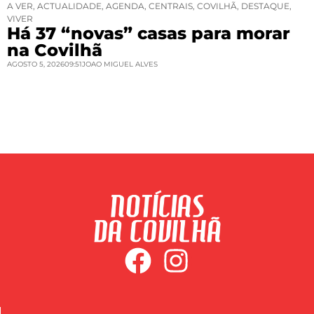
A VER
,
ACTUALIDADE
,
AGENDA
,
CENTRAIS
,
COVILHÃ
,
DESTAQUE
,
VIVER
Há 37 “novas” casas para morar
na Covilhã
AGOSTO 5, 2026
09:51
JOAO MIGUEL ALVES