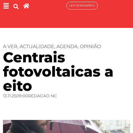
LER SEMANÁRIO
A VER
,
ACTUALIDADE
,
AGENDA
,
OPINIÃO
Centrais
fotovoltaicas a
eito
13.11.25
09:00
REDACAO NC