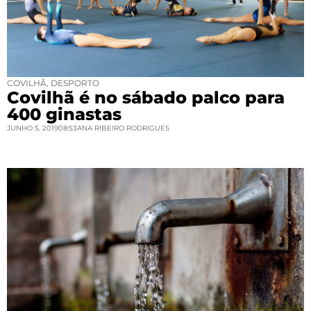
COVILHÃ
,
DESPORTO
Covilhã é no sábado palco para
400 ginastas
JUNHO 5, 2019
08:53
ANA RIBEIRO RODRIGUES