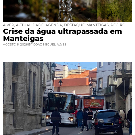
A VER
,
ACTUALIDADE
,
AGENDA
,
DESTAQUE
,
MANTEIGAS
,
REGIÃO
Crise da água ultrapassada em
Manteigas
AGOSTO 6, 2026
15:11
JOAO MIGUEL ALVES