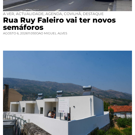
A VER
,
ACTUALIDADE
,
AGENDA
,
COVILHÃ
,
DESTAQUE
Rua Ruy Faleiro vai ter novos
semáforos
AGOSTO 6, 2026
11:09
JOAO MIGUEL ALVES