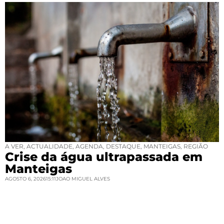
A VER
,
ACTUALIDADE
,
AGENDA
,
DESTAQUE
,
MANTEIGAS
,
REGIÃO
Crise da água ultrapassada em
Manteigas
AGOSTO 6, 2026
15:11
JOAO MIGUEL ALVES