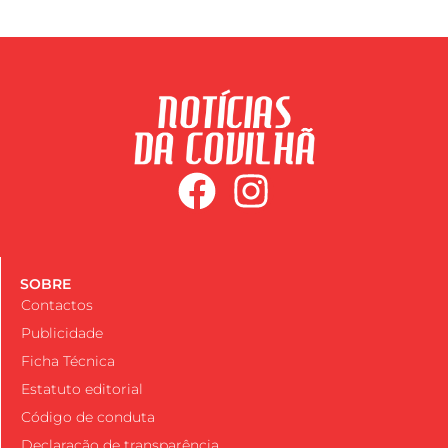
SOBRE
Contactos
Publicidade
Ficha Técnica
Estatuto editorial
Código de conduta
Declaração de transparência