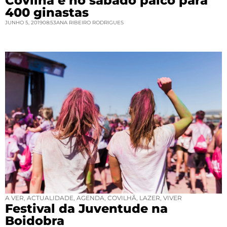
Covilhã é no sábado palco para
400 ginastas
JUNHO 5, 2019
08:53
ANA RIBEIRO RODRIGUES
A VER
,
ACTUALIDADE
,
AGENDA
,
COVILHÃ
,
LAZER
,
VIVER
Festival da Juventude na
Boidobra