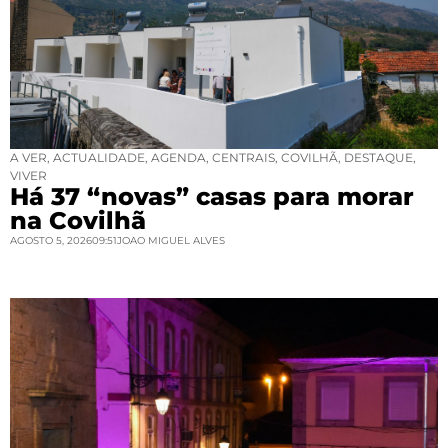
A VER
,
ACTUALIDADE
,
AGENDA
,
CENTRAIS
,
COVILHÃ
,
DESTAQUE
,
VIVER
Há 37 “novas” casas para morar
na Covilhã
AGOSTO 5, 2026
09:51
JOAO MIGUEL ALVES