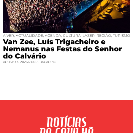
A VER
,
ACTUALIDADE
,
AGENDA
,
CULTURA
,
LAZER
,
REGIÃO
,
TURISMO
Van Zee, Luís Trigacheiro e
Nemanus nas Festas do Senhor
do Calvário
AGOSTO 4, 2026
12:00
REDACAO NC