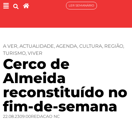
LER SEMANÁRIO
A VER
,
ACTUALIDADE
,
AGENDA
,
CULTURA
,
REGIÃO
,
TURISMO
,
VIVER
Cerco de
Almeida
reconstituído no
fim-de-semana
22.08.23
09:00
REDACAO NC