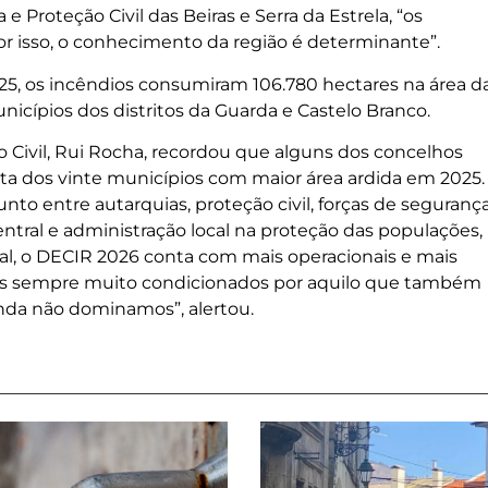
Proteção Civil das Beiras e Serra da Estrela, “os
or isso, o conhecimento da região é determinante”.
25, os incêndios consumiram 106.780 hectares na área d
unicípios dos distritos da Guarda e Castelo Branco.
o Civil, Rui Rocha, recordou que alguns dos concelhos
lista dos vinte municípios com maior área ardida em 2025.
nto entre autarquias, proteção civil, forças de segurança
tral e administração local na proteção das populações,
onal, o DECIR 2026 conta com mais operacionais e mais
s sempre muito condicionados por aquilo que também
nda não dominamos”, alertou.