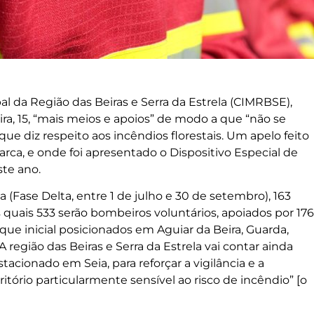
 da Região das Beiras e Serra da Estrela (CIMRBSE),
ra, 15, “mais meios e apoios” de modo a que “não se
ue diz respeito aos incêndios florestais. Um apelo feito
rca, e onde foi apresentado o Dispositivo Especial de
ste ano.
 (Fase Delta, entre 1 de julho e 30 de setembro), 163
 quais 533 serão bombeiros voluntários, apoiados por 176
aque inicial posicionados em Aguiar da Beira, Guarda,
 região das Beiras e Serra da Estrela vai contar ainda
acionado em Seia, para reforçar a vigilância e a
tório particularmente sensível ao risco de incêndio” [o