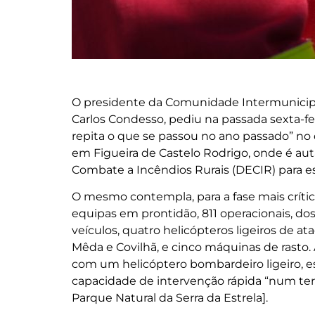
O presidente da Comunidade Intermunicipal
Carlos Condesso, pediu na passada sexta-fei
repita o que se passou no ano passado” no q
em Figueira de Castelo Rodrigo, onde é auta
Combate a Incêndios Rurais (DECIR) para e
O mesmo contempla, para a fase mais crítica
equipas em prontidão, 811 operacionais, dos
veículos, quatro helicópteros ligeiros de at
Mêda e Covilhã, e cinco máquinas de rasto. A
com um helicóptero bombardeiro ligeiro, est
capacidade de intervenção rápida “num terri
Parque Natural da Serra da Estrela].