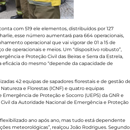
conta com 519 ele elementos, distribuídos por 127
Charlie, esse número aumentará para 664 operacionais,
hamento operacional que vai vigorar de 01 a 15 de
ço de operacionais e meios. Um “dispositivo robusto”,
ência e Proteção Civil das Beiras e Serra da Estrela,
 a eficácia do mesmo “depende da capacidade de
lizadas 42 equipas de sapadores florestais e de gestão d
 Natureza e Florestas (ICNF) e quatro equipas
de Emergência de Proteção e Socorro (UEPS) da GNR e
 Civil da Autoridade Nacional de Emergência e Proteção
 flexibilizado ano após ano, mas tudo está dependente
ções meteorológicas”, realçou João Rodrigues. Segundo