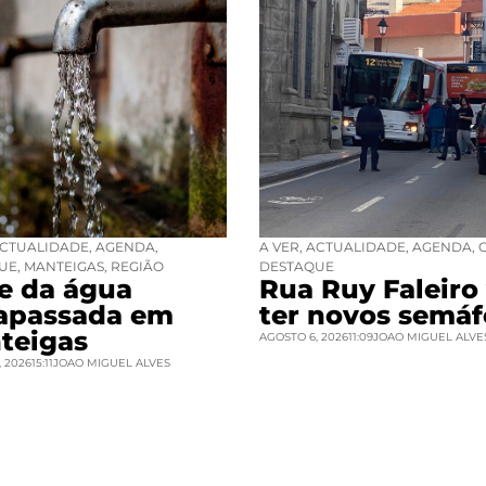
CTUALIDADE
,
AGENDA
,
A VER
,
ACTUALIDADE
,
AGENDA
,
UE
,
MANTEIGAS
,
REGIÃO
DESTAQUE
se da água
Rua Ruy Faleiro 
rapassada em
ter novos semáf
teigas
AGOSTO 6, 2026
11:09
JOAO MIGUEL ALVE
 2026
15:11
JOAO MIGUEL ALVES