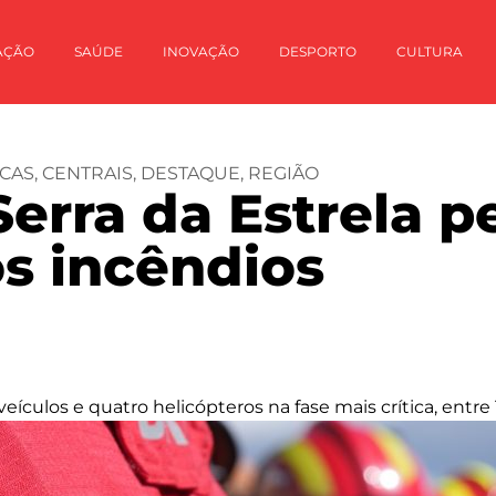
AÇÃO
SAÚDE
INOVAÇÃO
DESPORTO
CULTURA
CAS
,
CENTRAIS
,
DESTAQUE
,
REGIÃO
Serra da Estrela 
os incêndios
veículos e quatro helicópteros na fase mais crítica, entr