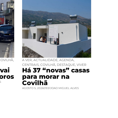
COVILHÃ
,
A VER
,
ACTUALIDADE
,
AGENDA
,
CENTRAIS
,
COVILHÃ
,
DESTAQUE
,
VIVER
vai
Há 37 “novas” casas
oros
para morar na
Covilhã
S
AGOSTO 5, 2026
09:51
JOAO MIGUEL ALVES