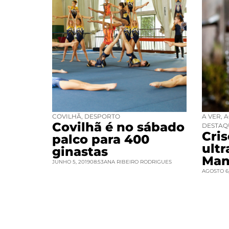
COVILHÃ
,
DESPORTO
A VER
,
A
Covilhã é no sábado
DESTAQ
Cri
palco para 400
ult
ginastas
Man
JUNHO 5, 2019
08:53
ANA RIBEIRO RODRIGUES
AGOSTO 6,