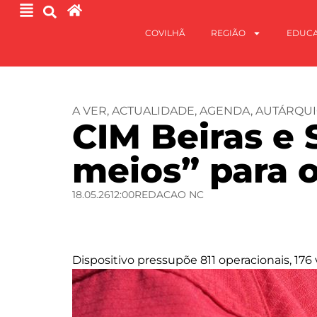
COVILHÃ
REGIÃO
EDUC
A VER
,
ACTUALIDADE
,
AGENDA
,
AUTÁRQUI
CIM Beiras e 
meios” para 
18.05.26
12:00
REDACAO NC
Dispositivo pressupõe 811 operacionais, 176 