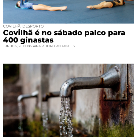
COVILHÃ
,
DESPORTO
Covilhã é no sábado palco para
400 ginastas
JUNHO 5, 2019
08:53
ANA RIBEIRO RODRIGUES