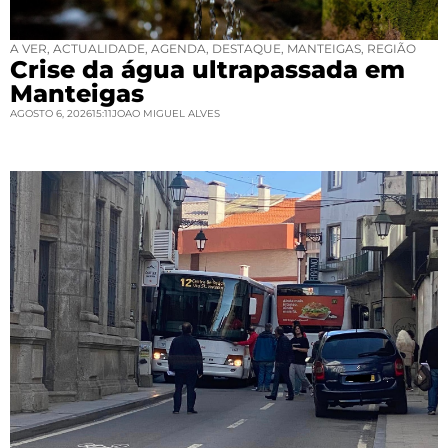
A VER
,
ACTUALIDADE
,
AGENDA
,
DESTAQUE
,
MANTEIGAS
,
REGIÃO
Crise da água ultrapassada em
Manteigas
AGOSTO 6, 2026
15:11
JOAO MIGUEL ALVES