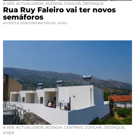
A VER
,
ACTUALIDADE
,
AGENDA
,
COVILHÃ
,
DESTAQUE
Rua Ruy Faleiro vai ter novos
semáforos
AGOSTO 6, 2026
11:09
JOAO MIGUEL ALVES
A VER
,
ACTUALIDADE
,
AGENDA
,
CENTRAIS
,
COVILHÃ
,
DESTAQUE
,
VIVER