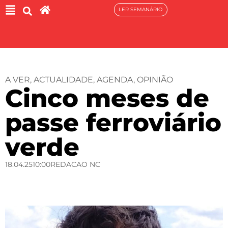
LER SEMANÁRIO
A VER
,
ACTUALIDADE
,
AGENDA
,
OPINIÃO
Cinco meses de
passe ferroviário
verde
18.04.25
10:00
REDACAO NC