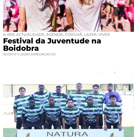
A VER
,
ACTUALIDADE
,
AGENDA
,
COVILHÃ
,
LAZER
,
VIVER
Festival da Juventude na
Boidobra
AGOSTO 7, 2026
11:50
REDACAO NC