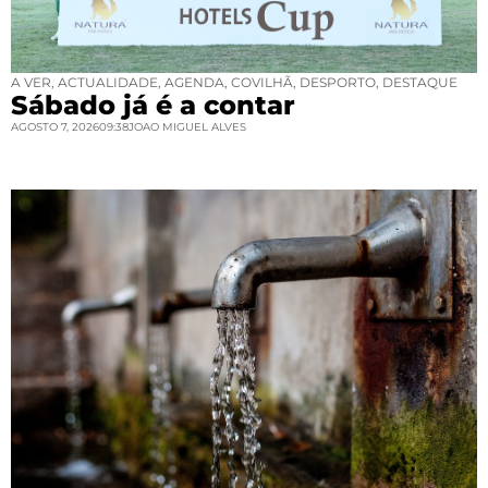
A VER
,
ACTUALIDADE
,
AGENDA
,
COVILHÃ
,
DESPORTO
,
DESTAQUE
Sábado já é a contar
AGOSTO 7, 2026
09:38
JOAO MIGUEL ALVES