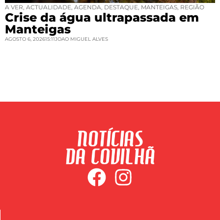
A VER
,
ACTUALIDADE
,
AGENDA
,
DESTAQUE
,
MANTEIGAS
,
REGIÃO
Crise da água ultrapassada em
Manteigas
AGOSTO 6, 2026
15:11
JOAO MIGUEL ALVES