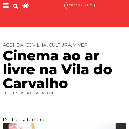
LER SEMANÁRIO
AGENDA
,
COVILHÃ
,
CULTURA
,
VIVER
Cinema ao ar
livre na Vila do
Carvalho
28.08.23
11:31
REDACAO NC
Dia 1 de setembro