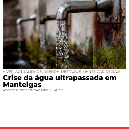
A VER
,
ACTUALIDADE
,
AGENDA
,
DESTAQUE
,
MANTEIGAS
,
REGIÃO
Crise da água ultrapassada em
Manteigas
AGOSTO 6, 2026
15:11
JOAO MIGUEL ALVES