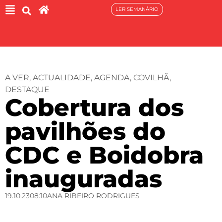
LER SEMANÁRIO
A VER
,
ACTUALIDADE
,
AGENDA
,
COVILHÃ
,
DESTAQUE
Cobertura dos
pavilhões do
CDC e Boidobra
inauguradas
19.10.23
08:10
ANA RIBEIRO RODRIGUES