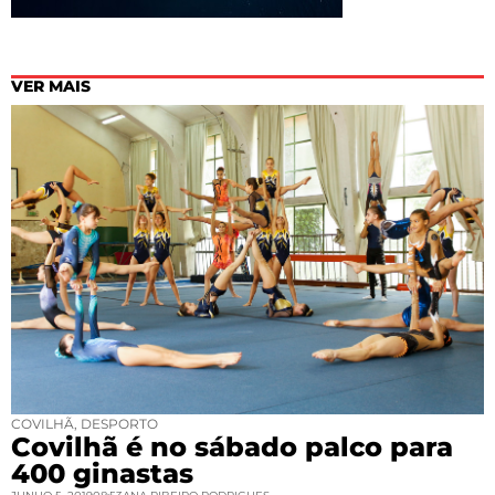
VER MAIS
COVILHÃ
,
DESPORTO
Covilhã é no sábado palco para
400 ginastas