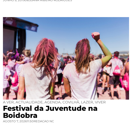
JUNHO 5, 2019
08:53
ANA RIBEIRO RODRIGUES
A VER
,
ACTUALIDADE
,
AGENDA
,
COVILHÃ
,
LAZER
,
VIVER
Festival da Juventude na
Boidobra
AGOSTO 7, 2026
11:50
REDACAO NC