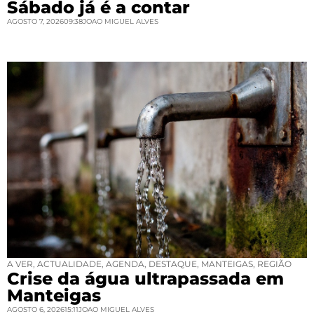
Sábado já é a contar
AGOSTO 7, 2026
09:38
JOAO MIGUEL ALVES
A VER
,
ACTUALIDADE
,
AGENDA
,
DESTAQUE
,
MANTEIGAS
,
REGIÃO
Crise da água ultrapassada em
Manteigas
AGOSTO 6, 2026
15:11
JOAO MIGUEL ALVES