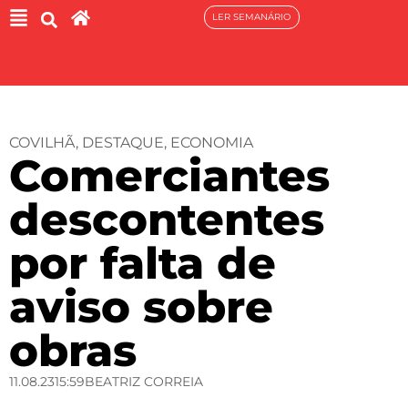
LER SEMANÁRIO
COVILHÃ
,
DESTAQUE
,
ECONOMIA
Comerciantes
descontentes
por falta de
aviso sobre
obras
11.08.23
15:59
BEATRIZ CORREIA