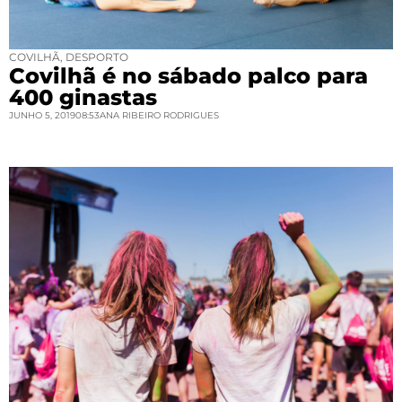
COVILHÃ
,
DESPORTO
Covilhã é no sábado palco para
400 ginastas
JUNHO 5, 2019
08:53
ANA RIBEIRO RODRIGUES