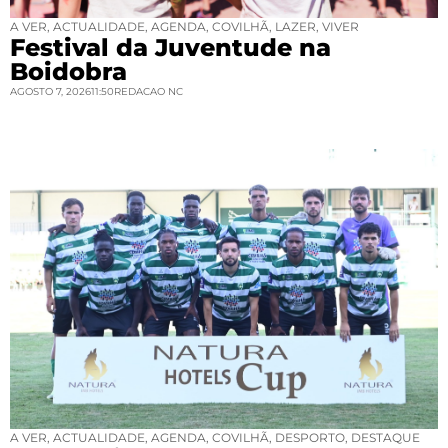
A VER
,
ACTUALIDADE
,
AGENDA
,
COVILHÃ
,
LAZER
,
VIVER
Festival da Juventude na
Boidobra
AGOSTO 7, 2026
11:50
REDACAO NC
A VER
,
ACTUALIDADE
,
AGENDA
,
COVILHÃ
,
DESPORTO
,
DESTAQUE