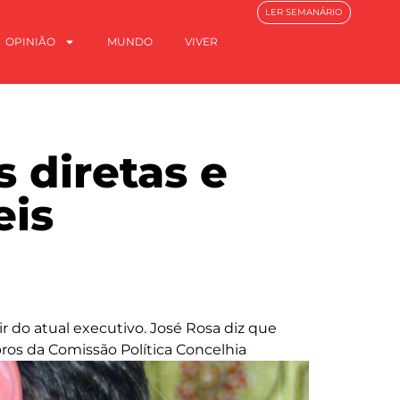
LER SEMANÁRIO
OPINIÃO
MUNDO
VIVER
s diretas e
eis
r do atual executivo. José Rosa diz que
ros da Comissão Política Concelhia