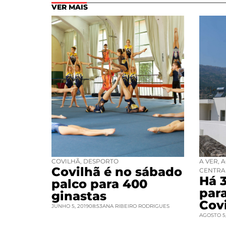
VER MAIS
COVILHÃ
,
DESPORTO
A VER
,
A
Covilhã é no sábado
CENTRA
Há 
palco para 400
par
ginastas
Cov
JUNHO 5, 2019
08:53
ANA RIBEIRO RODRIGUES
AGOSTO 5,