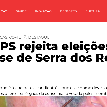
AÇÃO
SAÚDE
INOVAÇÃO
DESPORTO
CULTURA
CAS
,
COVILHÃ
,
DESTAQUE
PS rejeita eleiçõe
se de Serra dos R
 que é “candidato a candidato” e que esse nome deve sai
os diferentes órgãos da concelhia” e votada pelos memb