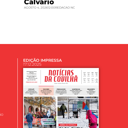
Calvário
AGOSTO 4, 2026
12:00
REDACAO NC
EDIÇÃO IMPRESSA
17.12.2025
ão