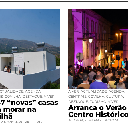
CTUALIDADE
,
AGENDA
,
A VER
,
ACTUALIDADE
,
AGENDA
,
IS
,
COVILHÃ
,
DESTAQUE
,
VIVER
CENTRAIS
,
COVILHÃ
,
CULTURA
,
37 “novas” casas
DESTAQUE
,
TURISMO
,
VIVER
Arranca o Verão
a morar na
Centro Históric
ilhã
AGOSTO 4, 2026
13:44
REDACAO NC
 2026
09:51
JOAO MIGUEL ALVES