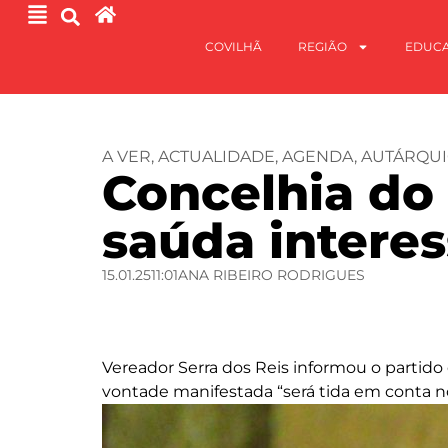
COVILHÃ
REGIÃO
EDUC
A VER
,
ACTUALIDADE
,
AGENDA
,
AUTÁRQUI
Concelhia do 
saúda interes
15.01.25
11:01
ANA RIBEIRO RODRIGUES
Vereador Serra dos Reis informou o partido
vontade manifestada “será tida em conta n