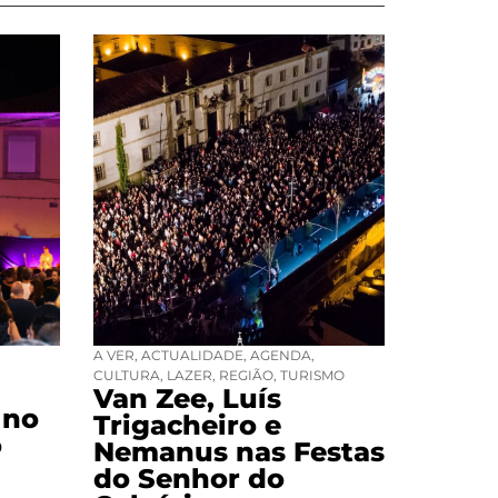
A VER
,
ACTUALIDADE
,
AGENDA
,
CULTURA
,
LAZER
,
REGIÃO
,
TURISMO
Van Zee, Luís
 no
Trigacheiro e
o
Nemanus nas Festas
do Senhor do