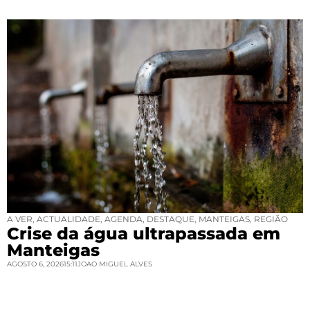
A VER
,
ACTUALIDADE
,
AGENDA
,
DESTAQUE
,
MANTEIGAS
,
REGIÃO
Crise da água ultrapassada em
Manteigas
AGOSTO 6, 2026
15:11
JOAO MIGUEL ALVES