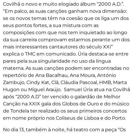
Covilhã o novo e muito elogiado álbum “2000 A.D.”.
“Em palco, as suas canções ganham nova dimensão:
se os novos temas têm na coesão que os liga um dos
seus pontos fortes, a sua mistura com as
composições com que nos tem inquietado ao longo
da sua carreira comprovam estarmos perante um dos
mais interessantes cantautores do século XXI”
explica o TMC em comunicado. Úria destaca-se entre
pares pela sua singularidade no uso da língua
materna. As suas canções podem ser encontradas no
repertório de Ana Bacalhau, Ana Moura, António
Zambujo, Cindy Kat, Clã, Cláudia Pascoal, HMB, Marta
Hugon ou Miguel Araújo. Samuel Úria atua na Covilhã
após “2000 A.D” ter vencido o galardão de Melhor
Canção na XXIX gala dos Globos de Ouro e do músico
de Tondela ter realizado os seus primeiros concertos
em nome próprio nos Coliseus de Lisboa e do Porto.
No dia 13, também à noite, há teatro com a peça “Os