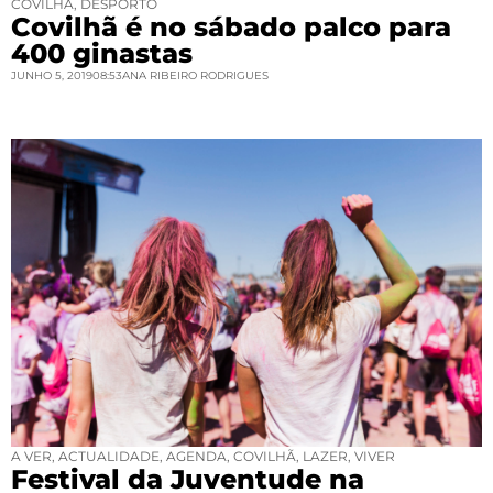
COVILHÃ
,
DESPORTO
Covilhã é no sábado palco para
400 ginastas
JUNHO 5, 2019
08:53
ANA RIBEIRO RODRIGUES
A VER
,
ACTUALIDADE
,
AGENDA
,
COVILHÃ
,
LAZER
,
VIVER
Festival da Juventude na