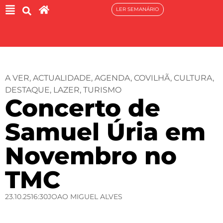
LER SEMANÁRIO
A VER
,
ACTUALIDADE
,
AGENDA
,
COVILHÃ
,
CULTURA
,
DESTAQUE
,
LAZER
,
TURISMO
Concerto de
Samuel Úria em
Novembro no
TMC
23.10.25
16:30
JOAO MIGUEL ALVES