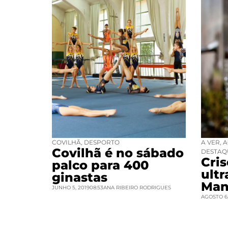
COVILHÃ
,
DESPORTO
A VER
,
A
Covilhã é no sábado
DESTAQ
Cri
palco para 400
ult
ginastas
Man
JUNHO 5, 2019
08:53
ANA RIBEIRO RODRIGUES
AGOSTO 6,