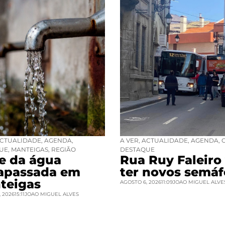
CTUALIDADE
,
AGENDA
,
A VER
,
ACTUALIDADE
,
AGENDA
,
UE
,
MANTEIGAS
,
REGIÃO
DESTAQUE
se da água
Rua Ruy Faleiro 
rapassada em
ter novos semáf
teigas
AGOSTO 6, 2026
11:09
JOAO MIGUEL ALVE
 2026
15:11
JOAO MIGUEL ALVES