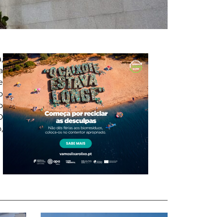
,
a
e
o
o
O
,