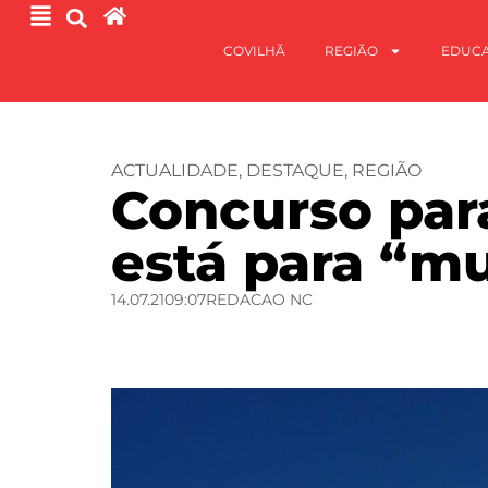
COVILHÃ
REGIÃO
EDUC
ACTUALIDADE
,
DESTAQUE
,
REGIÃO
Concurso para
está para “mu
14.07.21
09:07
REDACAO NC