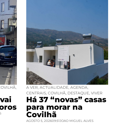
COVILHÃ
,
A VER
,
ACTUALIDADE
,
AGENDA
,
CENTRAIS
,
COVILHÃ
,
DESTAQUE
,
VIVER
vai
Há 37 “novas” casas
oros
para morar na
Covilhã
S
AGOSTO 5, 2026
09:51
JOAO MIGUEL ALVES