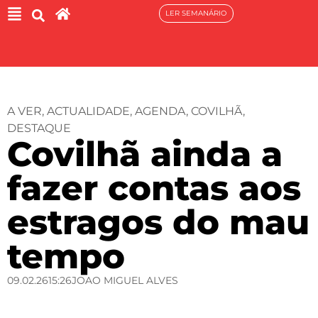
LER SEMANÁRIO
A VER
,
ACTUALIDADE
,
AGENDA
,
COVILHÃ
,
DESTAQUE
Covilhã ainda a
fazer contas aos
estragos do mau
tempo
09.02.26
15:26
JOAO MIGUEL ALVES