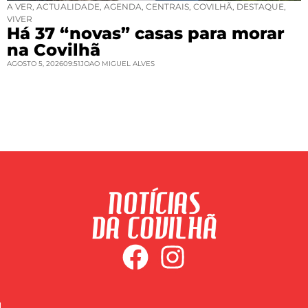
A VER
,
ACTUALIDADE
,
AGENDA
,
CENTRAIS
,
COVILHÃ
,
DESTAQUE
,
VIVER
Há 37 “novas” casas para morar
na Covilhã
AGOSTO 5, 2026
09:51
JOAO MIGUEL ALVES