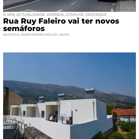
A VER
,
ACTUALIDADE
,
AGENDA
,
COVILHÃ
,
DESTAQUE
Rua Ruy Faleiro vai ter novos
semáforos
AGOSTO 6, 2026
11:09
JOAO MIGUEL ALVES