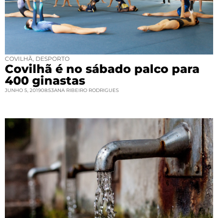
COVILHÃ
,
DESPORTO
Covilhã é no sábado palco para
400 ginastas
JUNHO 5, 2019
08:53
ANA RIBEIRO RODRIGUES