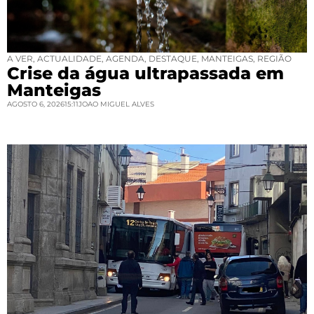
A VER
,
ACTUALIDADE
,
AGENDA
,
DESTAQUE
,
MANTEIGAS
,
REGIÃO
Crise da água ultrapassada em
Manteigas
AGOSTO 6, 2026
15:11
JOAO MIGUEL ALVES