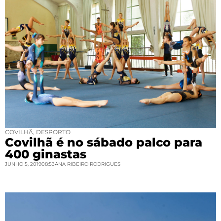
COVILHÃ
,
DESPORTO
Covilhã é no sábado palco para
400 ginastas
JUNHO 5, 2019
08:53
ANA RIBEIRO RODRIGUES