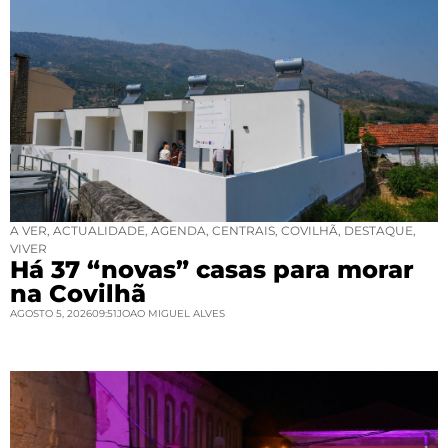
A VER
,
ACTUALIDADE
,
AGENDA
,
CENTRAIS
,
COVILHÃ
,
DESTAQUE
,
VIVER
Há 37 “novas” casas para morar
na Covilhã
AGOSTO 5, 2026
09:51
JOAO MIGUEL ALVES