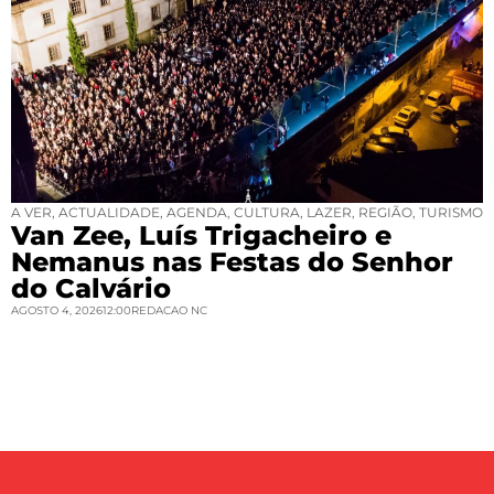
A VER
,
ACTUALIDADE
,
AGENDA
,
CULTURA
,
LAZER
,
REGIÃO
,
TURISMO
Van Zee, Luís Trigacheiro e
Nemanus nas Festas do Senhor
do Calvário
AGOSTO 4, 2026
12:00
REDACAO NC