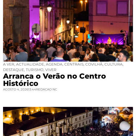
A VER
,
ACTUALIDADE
,
AGENDA
,
CENTRAIS
,
COVILHÃ
,
CULTURA
,
DESTAQUE
,
TURISMO
,
VIVER
Arranca o Verão no Centro
Histórico
AGOSTO 4, 2026
13:44
REDACAO NC