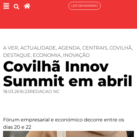
LER SEMANÁRIO
A VER
,
ACTUALIDADE
,
AGENDA
,
CENTRAIS
,
COVILHÃ
,
DESTAQUE
,
ECONOMIA
,
INOVAÇÃO
Covilhã Innov
Summit em abril
18.03.26
16:23
REDACAO NC
Fórum empresarial e económico decorre entre os
dias 20 e 22