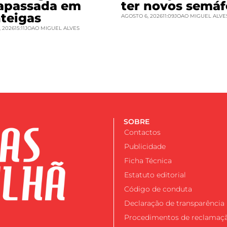
rapassada em
ter novos semáf
teigas
AGOSTO 6, 2026
11:09
JOAO MIGUEL ALVE
 2026
15:11
JOAO MIGUEL ALVES
SOBRE
Contactos
Publicidade
Ficha Técnica
Estatuto editorial
Código de conduta
Declaração de transparência
Procedimentos de reclamaç