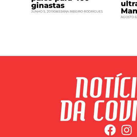
ult
ginastas
Man
JUNHO 5, 2019
08:53
ANA RIBEIRO RODRIGUES
AGOSTO 6,