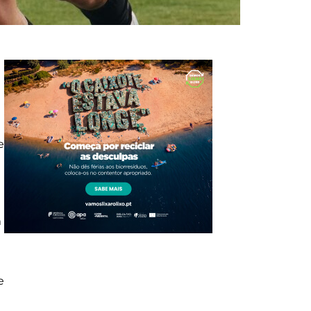
e
m
e