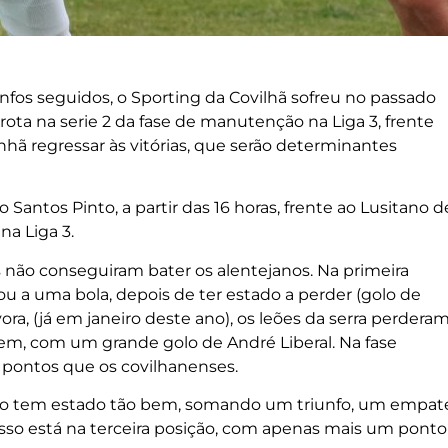
nfos seguidos, o Sporting da Covilhã sofreu no passado
ota na serie 2 da fase de manutenção na Liga 3, frente
nhã regressar às vitórias, que serão determinantes
Santos Pinto, a partir das 16 horas, frente ao Lusitano d
na Liga 3.
 não conseguiram bater os alentejanos. Na primeira
ou a uma bola, depois de ter estado a perder (golo de
ra, (já em janeiro deste ano), os leões da serra perdera
em, com um grande golo de André Liberal. Na fase
 pontos que os covilhanenses.
não tem estado tão bem, somando um triunfo, um empat
 isso está na terceira posição, com apenas mais um ponto