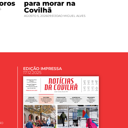
oros
para morar na
Covilhã
S
AGOSTO 5, 2026
09:51
JOAO MIGUEL ALVES
EDIÇÃO IMPRESSA
17.12.2025
ão