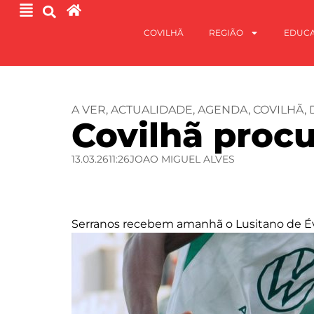
COVILHÃ
REGIÃO
EDUC
A VER
,
ACTUALIDADE
,
AGENDA
,
COVILHÃ
,
Covilhã procu
13.03.26
11:26
JOAO MIGUEL ALVES
Serranos recebem amanhã o Lusitano de É