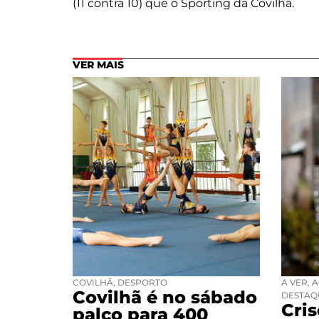
(11 contra 10) que o Sporting da Covilhã.
VER MAIS
COVILHÃ
,
DESPORTO
A VER
,
A
Covilhã é no sábado
DESTAQ
Cri
palco para 400