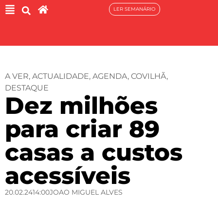
LER SEMANÁRIO
A VER
,
ACTUALIDADE
,
AGENDA
,
COVILHÃ
,
DESTAQUE
Dez milhões
para criar 89
casas a custos
acessíveis
20.02.24
14:00
JOAO MIGUEL ALVES