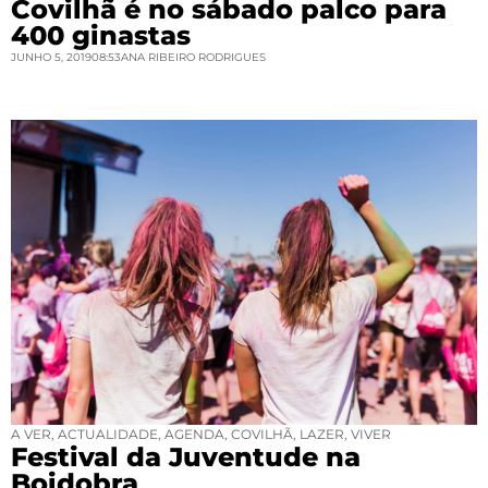
Covilhã é no sábado palco para
400 ginastas
JUNHO 5, 2019
08:53
ANA RIBEIRO RODRIGUES
A VER
,
ACTUALIDADE
,
AGENDA
,
COVILHÃ
,
LAZER
,
VIVER
Festival da Juventude na
Boidobra