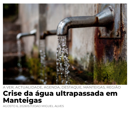
A VER
,
ACTUALIDADE
,
AGENDA
,
DESTAQUE
,
MANTEIGAS
,
REGIÃO
Crise da água ultrapassada em
Manteigas
AGOSTO 6, 2026
15:11
JOAO MIGUEL ALVES