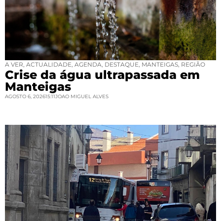
A VER
,
ACTUALIDADE
,
AGENDA
,
DESTAQUE
,
MANTEIGAS
,
REGIÃO
Crise da água ultrapassada em
Manteigas
AGOSTO 6, 2026
15:11
JOAO MIGUEL ALVES