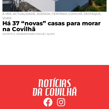
A VER
,
ACTUALIDADE
,
AGENDA
,
CENTRAIS
,
COVILHÃ
,
DESTAQUE
,
VIVER
Há 37 “novas” casas para morar
na Covilhã
AGOSTO 5, 2026
09:51
JOAO MIGUEL ALVES