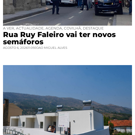
A VER
,
ACTUALIDADE
,
AGENDA
,
COVILHÃ
,
DESTAQUE
Rua Ruy Faleiro vai ter novos
semáforos
AGOSTO 6, 2026
11:09
JOAO MIGUEL ALVES