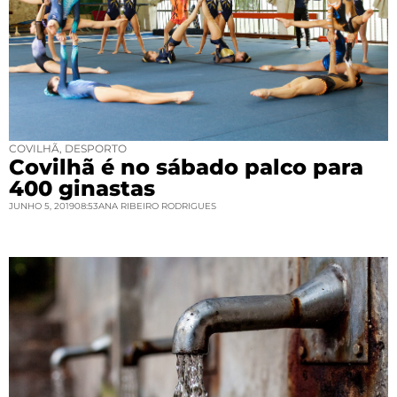
COVILHÃ
,
DESPORTO
Covilhã é no sábado palco para
400 ginastas
JUNHO 5, 2019
08:53
ANA RIBEIRO RODRIGUES