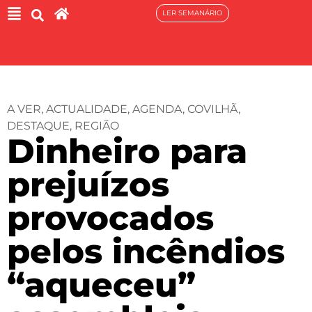
LER SEMANÁRIO
A VER
,
ACTUALIDADE
,
AGENDA
,
COVILHÃ
,
DESTAQUE
,
REGIÃO
Dinheiro para
prejuízos
provocados
pelos incêndios
“aqueceu”