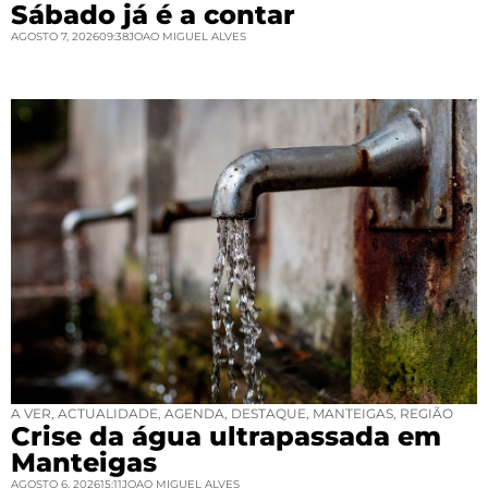
Sábado já é a contar
AGOSTO 7, 2026
09:38
JOAO MIGUEL ALVES
A VER
,
ACTUALIDADE
,
AGENDA
,
DESTAQUE
,
MANTEIGAS
,
REGIÃO
Crise da água ultrapassada em
Manteigas
AGOSTO 6, 2026
15:11
JOAO MIGUEL ALVES