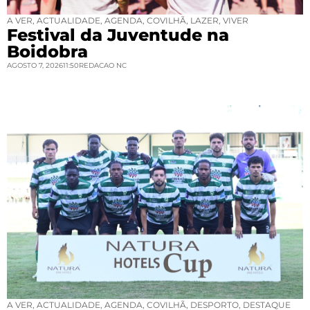
A VER
,
ACTUALIDADE
,
AGENDA
,
COVILHÃ
,
LAZER
,
VIVER
Festival da Juventude na
Boidobra
AGOSTO 7, 2026
11:50
REDACAO NC
A VER
,
ACTUALIDADE
,
AGENDA
,
COVILHÃ
,
DESPORTO
,
DESTAQUE