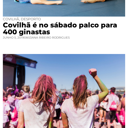
COVILHÃ
,
DESPORTO
Covilhã é no sábado palco para
400 ginastas
JUNHO 5, 2019
08:53
ANA RIBEIRO RODRIGUES