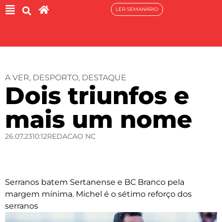
LER SEMANÁRIO
A VER
,
DESPORTO
,
DESTAQUE
Dois triunfos e
mais um nome
26.07.23
10:12
REDACAO NC
Serranos batem Sertanense e BC Branco pela
margem mínima. Michel é o sétimo reforço dos
serranos