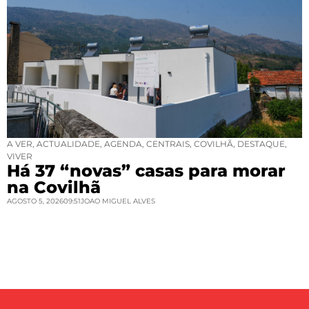
A VER
,
ACTUALIDADE
,
AGENDA
,
CENTRAIS
,
COVILHÃ
,
DESTAQUE
,
VIVER
Há 37 “novas” casas para morar
na Covilhã
AGOSTO 5, 2026
09:51
JOAO MIGUEL ALVES