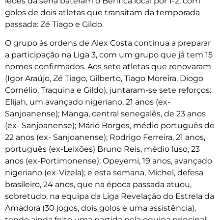
leões da serra bateram o Benfica local por 1-2, com
golos de dois atletas que transitam da temporada
passada: Zé Tiago e Gildo.
O grupo às ordens de Alex Costa continua a preparar
a participação na Liga 3, com um grupo que já tem 15
nomes confirmados. Aos sete atletas que renovaram
(Igor Araújo, Zé Tiago, Gilberto, Tiago Moreira, Diogo
Cornélio, Traquina e Gildo), juntaram-se sete reforços:
Elijah, um avançado nigeriano, 21 anos (ex-
Sanjoanense); Manga, central senegalês, de 23 anos
(ex- Sanjoanense); Mário Borges, médio português de
22 anos (ex- Sanjoanense); Rodrigo Ferreira, 21 anos,
português (ex-Leixões) Bruno Reis, médio luso, 23
anos (ex-Portimonense); Opeyemi, 19 anos, avançado
nigeriano (ex-Vizela); e esta semana, Michel, defesa
brasileiro, 24 anos, que na época passada atuou,
sobretudo, na equipa da Liga Revelação do Estrela da
Amadora (30 jogos, dois golos e uma assistência),
tendo ainda feito uma partida pela equipa principal.