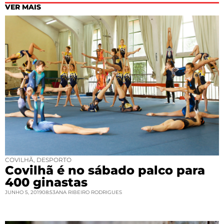
VER MAIS
COVILHÃ
,
DESPORTO
Covilhã é no sábado palco para
400 ginastas
JUNHO 5, 2019
08:53
ANA RIBEIRO RODRIGUES