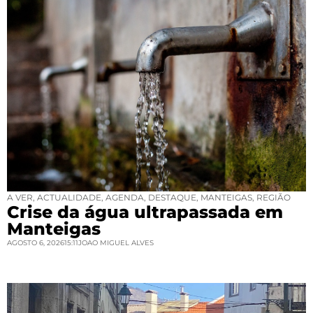
A VER
,
ACTUALIDADE
,
AGENDA
,
DESTAQUE
,
MANTEIGAS
,
REGIÃO
Crise da água ultrapassada em
Manteigas
AGOSTO 6, 2026
15:11
JOAO MIGUEL ALVES