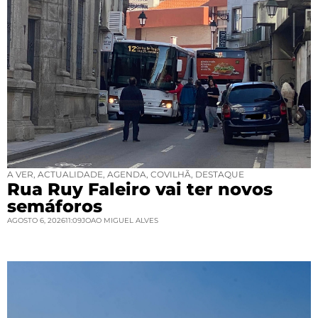
A VER
,
ACTUALIDADE
,
AGENDA
,
COVILHÃ
,
DESTAQUE
Rua Ruy Faleiro vai ter novos
semáforos
AGOSTO 6, 2026
11:09
JOAO MIGUEL ALVES