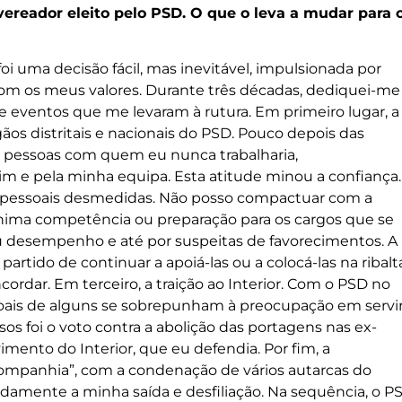
vereador eleito pelo PSD. O que o leva a mudar para 
i uma decisão fácil, mas inevitável, impulsionada por
om os meus valores. Durante três décadas, dediquei-me
de eventos que me levaram à rutura. Em primeiro lugar, a
rgãos distritais e nacionais do PSD. Pouco depois das
r pessoas com quem eu nunca trabalharia,
 e pela minha equipa. Esta atitude minou a confiança.
 pessoais desmedidas. Não posso compactuar com a
ima competência ou preparação para os cargos que se
u desempenho e até por suspeitas de favorecimentos. A
partido de continuar a apoiá-las ou a colocá-las na ribalt
rdar. Em terceiro, a traição ao Interior. Com o PSD no
ssoais de alguns se sobrepunham à preocupação em servi
os foi o voto contra a abolição das portagens nas ex-
mento do Interior, que eu defendia. Por fim, a
ompanhia”, com a condenação de vários autarcas do
damente a minha saída e desfiliação. Na sequência, o P