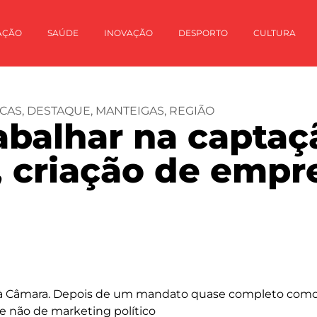
AÇÃO
SAÚDE
INOVAÇÃO
DESPORTO
CULTURA
CAS
,
DESTAQUE
,
MANTEIGAS
,
REGIÃO
abalhar na captaç
, criação de empr
S à Câmara. Depois de um mandato quase completo como 
e não de marketing político