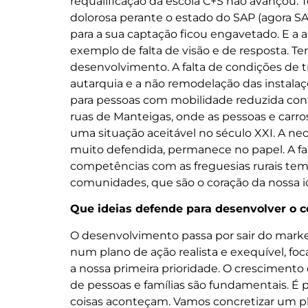
requalificação da escola C+S não avançou
dolorosa perante o estado do SAP (agora S
para a sua captação ficou engavetado. E a a
exemplo de falta de visão e de resposta. Te
desenvolvimento. A falta de condições de t
autarquia e a não remodelação das instalaç
para pessoas com mobilidade reduzida conti
ruas de Manteigas, onde as pessoas e carro
uma situação aceitável no século XXI. A n
muito defendida, permanece no papel. A fa
competências com as freguesias rurais tem
comunidades, que são o coração da nossa i
Que ideias defende para desenvolver o 
O desenvolvimento passa por sair do market
num plano de ação realista e exequível, fo
a nossa primeira prioridade. O crescimento 
de pessoas e famílias são fundamentais. É p
coisas aconteçam. Vamos concretizar um pla