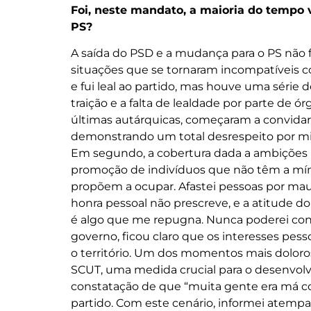
Foi, neste mandato, a maioria do tempo 
PS?
A saída do PSD e a mudança para o PS não fo
situações que se tornaram incompatíveis c
e fui leal ao partido, mas houve uma série 
traição e a falta de lealdade por parte de ó
últimas autárquicas, começaram a convida
demonstrando um total desrespeito por mim
Em segundo, a cobertura dada a ambições
promoção de indivíduos que não têm a mín
propõem a ocupar. Afastei pessoas por ma
honra pessoal não prescreve, e a atitude do 
é algo que me repugna. Nunca poderei conco
governo, ficou claro que os interesses pe
o território. Um dos momentos mais doloros
SCUT, uma medida crucial para o desenvolvi
constatação de que “muita gente era má c
partido. Com este cenário, informei atempa