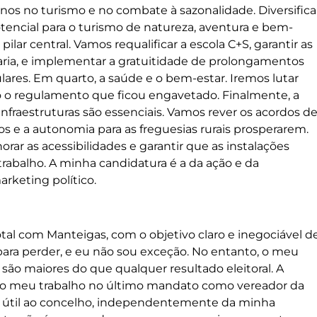
os no turismo e no combate à sazonalidade. Diversifica
tencial para o turismo de natureza, aventura e bem-
ilar central. Vamos requalificar a escola C+S, garantir as
aria, e implementar a gratuitidade de prolongamentos
ulares. Em quarto, a saúde e o bem-estar. Iremos lutar
o regulamento que ficou engavetado. Finalmente, a
 infraestruturas são essenciais. Vamos rever os acordos d
 e a autonomia para as freguesias rurais prosperarem.
orar as acessibilidades e garantir que as instalações
rabalho. A minha candidatura é a da ação e da
arketing político.
l com Manteigas, com o objetivo claro e inegociável d
para perder, e eu não sou exceção. No entanto, o meu
o maiores do que qualquer resultado eleitoral. A
 e o meu trabalho no último mandato como vereador da
r útil ao concelho, independentemente da minha