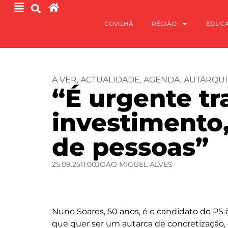
COVILHÃ
REGIÃO
EDUC
A VER
,
ACTUALIDADE
,
AGENDA
,
AUTÁRQUI
“É urgente tr
investimento
de pessoas”
25.09.25
11:00
JOAO MIGUEL ALVES
Nuno Soares, 50 anos, é o candidato do P
que quer ser um autarca de concretização, 