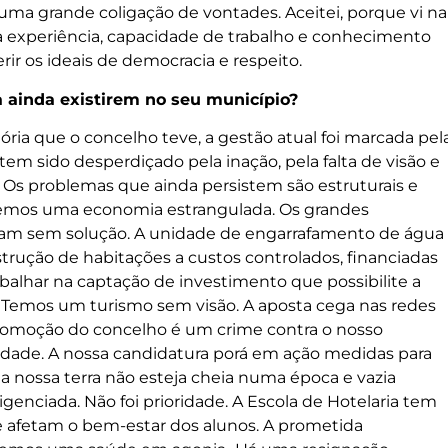
uma grande coligação de vontades. Aceitei, porque vi na
ha experiência, capacidade de trabalho e conhecimento
ir os ideais de democracia e respeito.
 ainda existirem no seu município?
ia que o concelho teve, a gestão atual foi marcada pel
 tem sido desperdiçado pela inação, pela falta de visão e
 Os problemas que ainda persistem são estruturais e
Temos uma economia estrangulada. Os grandes
uam sem solução. A unidade de engarrafamento de água
trução de habitações a custos controlados, financiadas
abalhar na captação de investimento que possibilite a
. Temos um turismo sem visão. A aposta cega nas redes
 promoção do concelho é um crime contra o nosso
lidade. A nossa candidatura porá em ação medidas para
ue a nossa terra não esteja cheia numa época e vazia
igenciada. Não foi prioridade. A Escola de Hotelaria tem
ue afetam o bem-estar dos alunos. A prometida