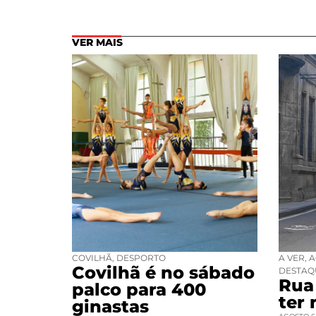
VER MAIS
COVILHÃ
,
DESPORTO
A VER
,
A
Covilhã é no sábado
DESTAQ
Rua 
palco para 400
ter
ginastas