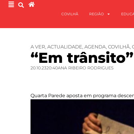
COVILHÃ
REGIÃO
EDUC
A VER
,
ACTUALIDADE
,
AGENDA
,
COVILHÃ
,
“Em trânsito”
20.10.23
20:40
ANA RIBEIRO RODRIGUES
Quarta Parede aposta em programa descent