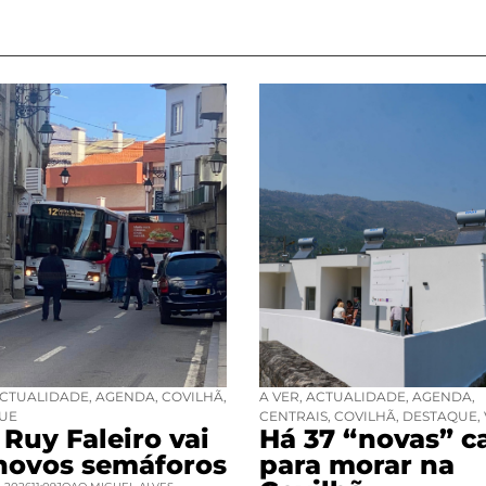
CTUALIDADE
,
AGENDA
,
COVILHÃ
,
A VER
,
ACTUALIDADE
,
AGENDA
,
UE
CENTRAIS
,
COVILHÃ
,
DESTAQUE
,
Ruy Faleiro vai
Há 37 “novas” c
 novos semáforos
para morar na