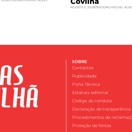
Covilhã
 2026
11:09
JOAO MIGUEL ALVES
AGOSTO 5, 2026
09:51
JOAO MIGUEL ALVE
SOBRE
Contactos
Publicidade
Ficha Técnica
Estatuto editorial
Código de conduta
Declaração de transparência
Procedimentos de reclamaç
Proteção de fontes