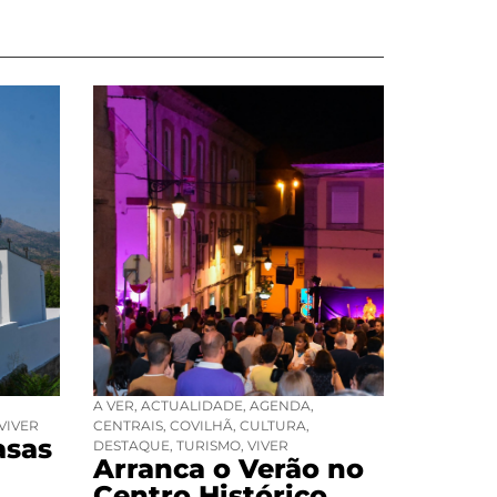
A VER
,
ACTUALIDADE
,
AGENDA
,
VIVER
CENTRAIS
,
COVILHÃ
,
CULTURA
,
asas
DESTAQUE
,
TURISMO
,
VIVER
Arranca o Verão no
Centro Histórico