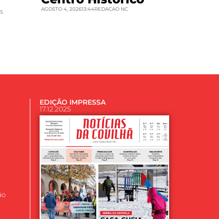
AGOSTO 4, 2026
13:44
REDACAO NC
S
EDIÇÃO IMPRESSA
17.12.2025
ão