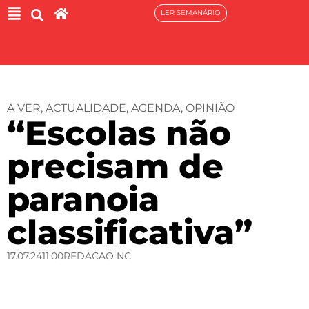
LER SEMANÁRIO
A VER
,
ACTUALIDADE
,
AGENDA
,
OPINIÃO
“Escolas não
precisam de
paranoia
classificativa”
17.07.24
11:00
REDACAO NC