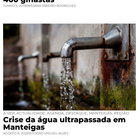
JUNHO 5, 2019
08:53
ANA RIBEIRO RODRIGUES
A VER
,
ACTUALIDADE
,
AGENDA
,
DESTAQUE
,
MANTEIGAS
,
REGIÃO
Crise da água ultrapassada em
Manteigas
AGOSTO 6, 2026
15:11
JOAO MIGUEL ALVES