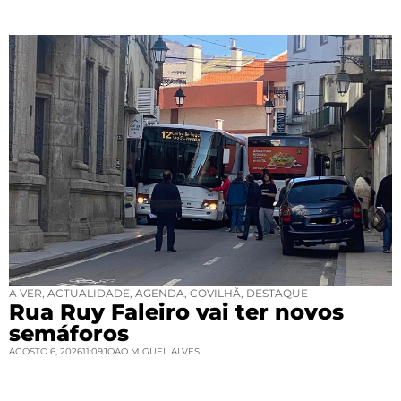
A VER
,
ACTUALIDADE
,
AGENDA
,
COVILHÃ
,
DESTAQUE
Rua Ruy Faleiro vai ter novos
semáforos
AGOSTO 6, 2026
11:09
JOAO MIGUEL ALVES