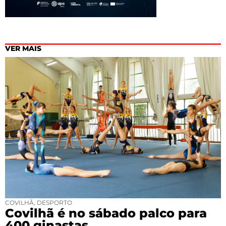
VER MAIS
COVILHÃ
,
DESPORTO
Covilhã é no sábado palco para
400 ginastas