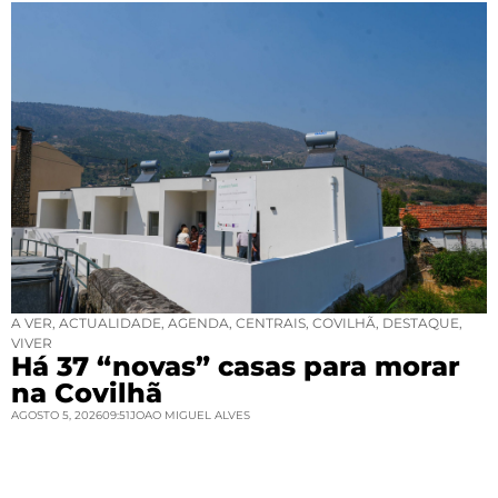
A VER
,
ACTUALIDADE
,
AGENDA
,
CENTRAIS
,
COVILHÃ
,
DESTAQUE
,
VIVER
Há 37 “novas” casas para morar
na Covilhã
AGOSTO 5, 2026
09:51
JOAO MIGUEL ALVES